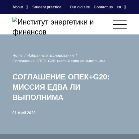
About
Student practice
Our old site
Contact us
en
Home
Избранные исследования
Соглашение ОПЕК+G20: миссия едва ли выполнима
СОГЛАШЕНИЕ ОПЕК+G20:
МИССИЯ ЕДВА ЛИ
ВЫПОЛНИМА
01 April 2020