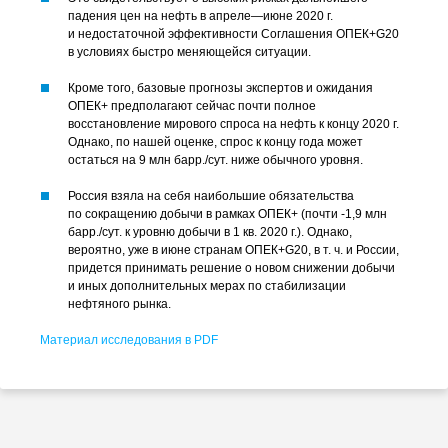
падения цен на нефть в апреле—июне 2020 г.
и недостаточной эффективности Соглашения ОПЕК+G20
в условиях быстро меняющейся ситуации.
Кроме того, базовые прогнозы экспертов и ожидания
ОПЕК+ предполагают сейчас почти полное
восстановление мирового спроса на нефть к концу 2020 г.
Однако, по нашей оценке, спрос к концу года может
остаться на 9 млн барр./сут. ниже обычного уровня.
Россия взяла на себя наибольшие обязательства
по сокращению добычи в рамках ОПЕК+ (почти -1,9 млн
барр./сут. к уровню добычи в 1 кв. 2020 г.). Однако,
вероятно, уже в июне странам ОПЕК+G20,
в т. ч.
и России,
придется принимать решение о новом снижении добычи
и иных дополнительных мерах по стабилизации
нефтяного рынка.
Материал исследования в PDF