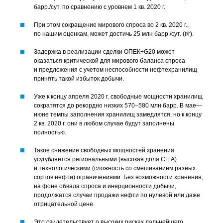
барр./сут. по сравнению с уровнем 1 кв. 2020 г.
При этом сокращение мирового спроса во 2 кв. 2020 г.,
по нашим оценкам, может достичь 25 млн барр./сут. (
г/г
).
Задержка в реализации сделки ОПЕК+G20 может
оказаться критической для мирового баланса спроса
и предложения с учетом неспособности нефтехранилищ
принять такой избыток добычи.
Уже к концу апреля 2020 г. свободные мощности хранилищ
сократятся до рекордно низких 570–580 млн барр. В мае—
июне темпы заполнения хранилищ замедлятся, но к концу
2 кв. 2020 г. они в любом случае будут заполнены
полностью.
Такое снижение свободных мощностей хранения
усугубляется региональными (высокая доля США)
и технологическими (сложность со смешиванием разных
сортов нефти) ограничениями. Без возможности хранения,
на фоне обвала спроса и инерционности добычи,
продолжатся случаи продажи нефти по нулевой или даже
отрицательной цене.
Это свидетельствует о высоких рисках дальнейшего