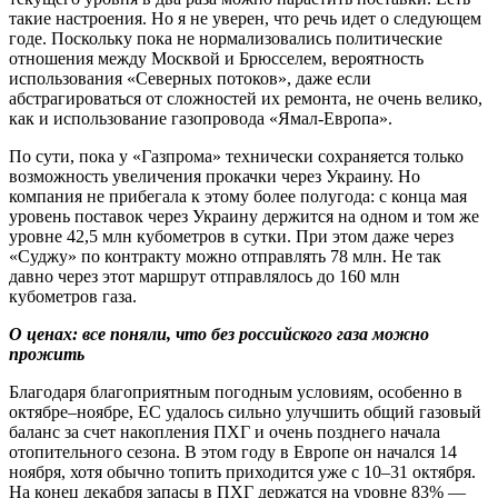
такие настроения. Но я не уверен, что речь идет о следующем
годе. Поскольку пока не нормализовались политические
отношения между Москвой и Брюсселем, вероятность
использования «Северных потоков», даже если
абстрагироваться от сложностей их ремонта, не очень велико,
как и использование газопровода «Ямал-Европа».
По сути, пока у «Газпрома» технически сохраняется только
возможность увеличения прокачки через Украину. Но
компания не прибегала к этому более полугода: с конца мая
уровень поставок через Украину держится на одном и том же
уровне 42,5 млн кубометров в сутки. При этом даже через
«Суджу» по контракту можно отправлять 78 млн. Не так
давно через этот маршрут отправлялось до 160 млн
кубометров газа.
О ценах: все поняли, что без российского газа можно
прожить
Благодаря благоприятным погодным условиям, особенно в
октябре–ноябре, ЕС удалось сильно улучшить общий газовый
баланс за счет накопления ПХГ и очень позднего начала
отопительного сезона. В этом году в Европе он начался 14
ноября, хотя обычно топить приходится уже с 10–31 октября.
На конец декабря запасы в ПХГ держатся на уровне 83% —