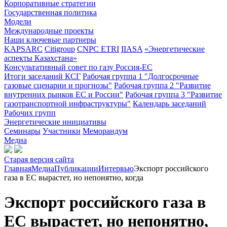
Корпоративные стратегии
Государственная политика
Модели
Международные проекты
Наши ключевые партнеры
KAPSARC
Citigroup
CNPC ETRI
IIASA
«Энергетические
аспекты Казахстана»
Консультативный совет по газу Россия-ЕС
Итоги заседаний КСГ
Рабочая группа 1 "Долгосрочные
газовые сценарии и прогнозы"
Рабочая группа 2 "Развитие
внутренних рынков ЕС и России"
Рабочая группа 3 "Развитие
газотранспортной инфраструктуры"
Календарь заседаний
Рабочих групп
Энергетические инициативы
Семинары
Участники
Меморандум
Медиа
Старая версия сайта
Главная
Медиа
Публикации
Интервью
Экспорт российского
газа в ЕС вырастет, но непонятно, когда
Экспорт российского газа в
ЕС вырастет, но непонятно,