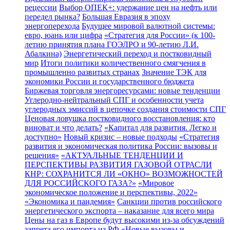
рецессии
Выбор ОПЕК+: удержание цен на нефть или
передел рынка?
Большая Евразия в эпоху
энергоперехода
Будущее мировой валютной системы:
евро, юань или цифра
«Стратегия для России» (к 100-
летию принятия плана ГОЭЛРО и 90-летию Л.И.
Абалкина)
Энергетический переход и постковидный
мир
Итоги политики количественного смягчения в
промышленно развитых странах
Значение ТЭК для
экономики России и государственного бюджета
Биржевая торговля энергоресурсами: новые тенденции
Углеродно-нейтральный СПГ и особенности учета
углеродных эмиссий в цепочке создания стоимости СПГ
Ценовая ловушка постковидного восстановления: кто
виноват и что делать?
«Капитал для развития. Легко и
доступно»
Новый кризис – новые подходы
«Стратегия
развития и экономическая политика России: вызовы и
решения»
«АКТУАЛЬНЫЕ ТЕНДЕНЦИИ И
ПЕРСПЕКТИВЫ РАЗВИТИЯ ГАЗОВОЙ ОТРАСЛИ
КНР: СОХРАНИТСЯ ЛИ «ОКНО» ВОЗМОЖНОСТЕЙ
ДЛЯ РОССИЙСКОГО ГАЗА?»
«Мировое
экономическое положение и перспективы, 2022»
«Экономика и пандемия»
Санкции против российского
энергетического экспорта – наказание для всего мира
Цены на газ в Европе будут высокими из-за обсуждений
запрета его импорта из РФ
«Новые вызовы и