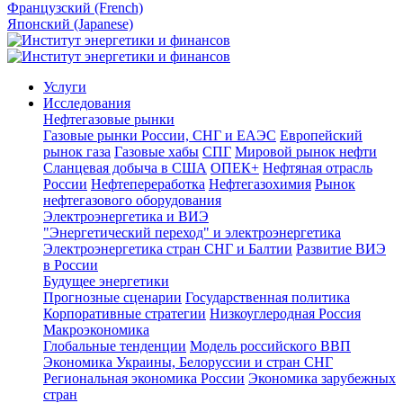
Французский (French)
Японский (Japanese)
Услуги
Исследования
Нефтегазовые рынки
Газовые рынки России, СНГ и ЕАЭС
Европейский
рынок газа
Газовые хабы
СПГ
Мировой рынок нефти
Сланцевая добыча в США
ОПЕК+
Нефтяная отрасль
России
Нефтепереработка
Нефтегазохимия
Рынок
нефтегазового оборудования
Электроэнергетика и ВИЭ
"Энергетический переход" и электроэнергетика
Электроэнергетика стран СНГ и Балтии
Развитие ВИЭ
в России
Будущее энергетики
Прогнозные сценарии
Государственная политика
Корпоративные стратегии
Низкоуглеродная Россия
Макроэкономика
Глобальные тенденции
Модель российского ВВП
Экономика Украины, Белоруссии и стран СНГ
Региональная экономика России
Экономика зарубежных
стран