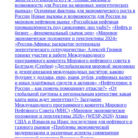
возможности для России на мировых энергетических
рынках»
Основные факторы для экономического роста в
России
Новые вызовы и возможности для России на
мировом нефтяном рынке
«Российская нефтяная
промышленность под санкциями: quo vadis?»
«Нефть и
бизнес – феноменальный скачок цен»
«Мировое
экономическое положение и перспективы 2024»
«Россия-Африка: раскрытие потенциала
энергетического сотрудничества»
Алексей Громов
принял участие в работе Международного
программного комитета Мирового нефтяного совета в
Белграде (Сербия)
«Деглобализация мировой экономики
и дезорганизация международных расчётов: каково
будущее у доллара, евро, юаня, рубля, цифровых валют
и иных платёжных средств и активов»
«Нефтесервис в
России – как помочь помощнику отрасли?»
«От
глобальной паутины к региональным крепостям: какая
карта мира ждет энергетику?»
Заседание
Международного программного комитета Мирового
Нефтяного Совета (МНС)
«Мировое экономическое
положение и перспективы 2026» (WESP-2026)
Атаки
США и Израиля на Иран: последствия для нефтяного и
газового рынков
«Проблемы экономической
модернизации и различные аспекты совмещения