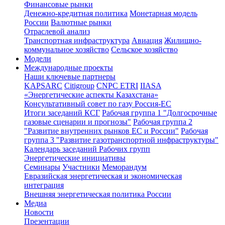
Финансовые рынки
Денежно-кредитная политика
Монетарная модель
России
Валютные рынки
Отраслевой анализ
Транспортная инфраструктура
Авиация
Жилищно-
коммунальное хозяйство
Сельское хозяйство
Модели
Международные проекты
Наши ключевые партнеры
KAPSARC
Citigroup
CNPC ETRI
IIASA
«Энергетические аспекты Казахстана»
Консультативный совет по газу Россия-ЕС
Итоги заседаний КСГ
Рабочая группа 1 "Долгосрочные
газовые сценарии и прогнозы"
Рабочая группа 2
"Развитие внутренних рынков ЕС и России"
Рабочая
группа 3 "Развитие газотранспортной инфраструктуры"
Календарь заседаний Рабочих групп
Энергетические инициативы
Семинары
Участники
Меморандум
Евразийская энергетическая и экономическая
интеграция
Внешняя энергетическая политика России
Медиа
Новости
Презентации