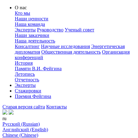
О нас
Кто мы
Наши ценности
Наша команда
Эксперты
Руководство
Ученый совет
Наши заказчики
Наша деятельность
Консалтинг
Научные исследования
Энергетическая
дипломатия
Общественная деятельность
Организация
конференций
История
Памяти В.И. Фейгина
Летопись
Отчетность
Эксперты
Стажировки
Премия Фейгина
Старая версия сайта
Контакты
ru
Русский (Russian)
Английский (English)
Chinese (Chinese)