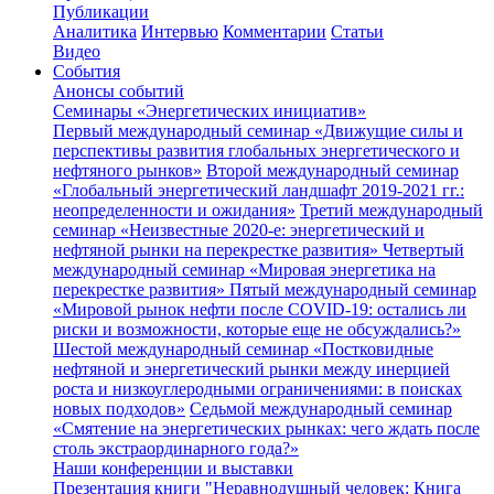
Публикации
Аналитика
Интервью
Комментарии
Статьи
Видео
События
Анонсы событий
Семинары «Энергетических инициатив»
Первый международный семинар «Движущие силы и
перспективы развития глобальных энергетического и
нефтяного рынков»
Второй международный семинар
«Глобальный энергетический ландшафт 2019-2021 гг.:
неопределенности и ожидания»
Третий международный
семинар «Неизвестные 2020-е: энергетический и
нефтяной рынки на перекрестке развития»
Четвертый
международный семинар «Мировая энергетика на
перекрестке развития»
Пятый международный семинар
«Мировой рынок нефти после COVID-19: остались ли
риски и возможности, которые еще не обсуждались?»
Шестой международный семинар «Постковидные
нефтяной и энергетический рынки между инерцией
роста и низкоуглеродными ограничениями: в поисках
новых подходов»
Седьмой международный семинар
«Смятение на энергетических рынках: чего ждать после
столь экстраординарного года?»
Наши конференции и выставки
Презентация книги "Неравнодушный человек: Книга