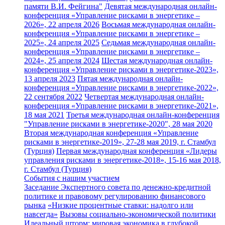
памяти В.И. Фейгина"
Девятая международная онлайн-
конференция «Управление рисками в энергетике –
2026», 22 апреля 2026
Восьмая международная онлайн-
конференция «Управление рисками в энергетике –
2025», 24 апреля 2025
Седьмая международная онлайн-
конференция «Управление рисками в энергетике –
2024», 25 апреля 2024
Шестая международная онлайн-
конференция «Управление рисками в энергетике-2023»,
13 апреля 2023
Пятая международная онлайн-
конференция «Управление рисками в энергетике-2022»,
22 сентября 2022
Четвертая международная онлайн-
конференция «Управление рисками в энергетике-2021»,
18 мая 2021
Третья международная онлайн-конференция
"Управление рисками в энергетике-2020", 28 мая 2020
Вторая международная конференция «Управление
рисками в энергетике-2019», 27-28 мая 2019, г. Стамбул
(Турция)
Первая международная конференция «Лидеры
управления рисками в энергетике-2018», 15-16 мая 2018,
г. Стамбул (Турция)
События с нашим участием
Заседание Экспертного совета по денежно-кредитной
политике и правовому регулированию финансового
рынка
«Низкие процентные ставки: надолго или
навсегда»
Вызовы социально-экономической политики
Идеальный шторм: мировая экономика в глубокой