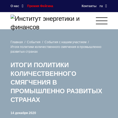
О нас
Премия Фейгина
Контакты
ru
Главная
События
События с нашим участием
Итоги политики количественного смягчения в промышленно
развитых странах
ИТОГИ ПОЛИТИКИ
КОЛИЧЕСТВЕННОГО
СМЯГЧЕНИЯ В
ПРОМЫШЛЕННО РАЗВИТЫХ
СТРАНАХ
14 декабря 2020