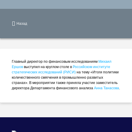
Назад
Главный директор по финансовым исследованиям
Михаил
Ершов
выступил на круглом столе в
Российском институте
стратегических исследований (РИСИ)
на тему «Итоги политики
количественного смягчения в промышленно развитых
странах». В мероприятии также приняла участие заместитель
директора Департамента финансового анализа
Анна Танасова
.