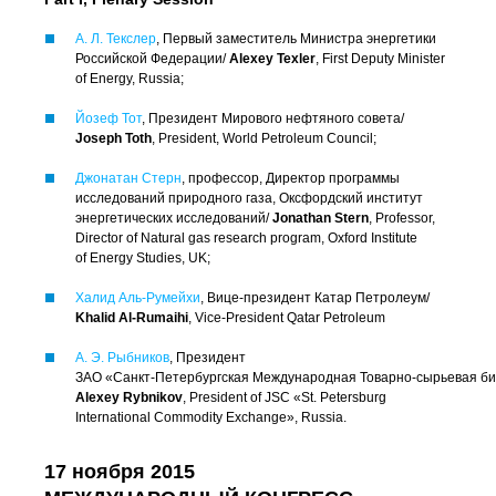
А. Л. Текслер
, Первый заместитель Министра энергетики
Российской Федерации/
Alexey Texler
, First Deputy Minister
of Energy, Russia;
Йозеф Тот
, Президент Мирового нефтяного совета/
Joseph Toth
, President, World Petroleum Council;
Джонатан Стерн
, профессор, Директор программы
исследований природного газа, Оксфордский институт
энергетических исследований/
Jonathan Stern
, Professor,
Director of Natural gas research program, Oxford Institute
of Energy Studies, UK;
Халид
Аль-Румейхи
,
Вице-президент
Катар Петролеум/
Khalid
Al-Rumaihi
,
Vice-President
Qatar Petroleum
А. Э. Рыбников
, Президент
ЗАО «Са
нкт-Петербургская Международная Товарно-сырьевая б
Alexey Rybnikov
, President of JSC «St. Petersburg
International Commodity Exchange», Russia.
17 ноября 2015