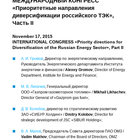
МЕЖДУНАРОДНЫЙ КОНГРЕСС
«Приоритетные направления
диверсификации российского ТЭК»,
Часть II
November 17, 2015
INTERNATIONAL CONGRESS «Priority directions for
Diversification of the Russian Energy Sector», Part II
А. И. Громов
, Директор по энергетическому направлению,
Руководитель Энергетического департамента Института
энергетики и финансов /
Alexey Gromov
, Director of Energy
Department, Institute for Energy and Finance;
М. В. Лихачев
, Генеральный директор
ООО «Газпром газомоторное топливо»
/
Mikhail Likhachev
,
Director General of «Gazprom gas fuel»;
Д. В. Колобов
, директор по стратегическому развитию
ЗАО «СИБУР Холдинг»
/
Dmitry Kolobov
, Director for
strategic development of JSC «SIBUR Holding»;
В. А. Махов
, Председатель Совета директоров ПАО ОМЗ /
Vadim Makhov
, Chairman of the Board of Directors, OMZ