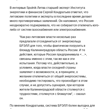
В интервью Sputnik Литва старший эксперт Института
энергетики и финансов Сергей Кондратьев отметил, что
литовские политики и эксперты в последнее время делают
много противоречивых заявлений. Он напомнил, что Россия
неоднократно подчеркивала, что не собирается отключать кого-
либо от систем газоснабжения или электроснабжения.
"Как раз литовские власти несколько раз
предлагали отсоединиться от энергокольца
БРЭЛЛ для того, чтобы фактически погрузить в
блокаду Калининградскую область России. И те
действия, которые Россия предпринимала <…>,
связаны именно с этим, так же как и эти
испытания. Потому что, действительно, в
условиях, когда власти соседней страны
заявляют о возможности, и, в принципе, о
желании отключиться от общей энергосистемы,
необходимо тестировать, что произойдет в этом
случае, и не допустить сценария, при котором
жители Калининградской области столкнутся с
трудностями, столкнутся с блэкаутом", – сказал
он.
По мнению Кондратьева, система БРЭЛЛ более выгодна для