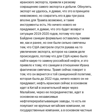
иранского экспорта, привели к резкому
сокращению самого экспорта и добычи. Обнулить
экспорт не удалось, я думаю, что это в принципе
невозможно, но сократить его в два-три раза
вполне для Трампа возможно, и такие
инструменты есть. Но ничего нового не
придумают, я думаю, что это будет возврат к
ситуации 2019-2020 годов, потому что при
Байдене санкции формально оставались такими
же, как и ранее, но они были сильно смягчены
тем, что США смотрели спустя рукава на то
увеличение экспорта, которое на самом деле
происходило, потому что для США нужно было
найти какую-то замену российской нефти, и это
привело к тому, что санкции в отношении Ирана
фактически смягчены. Трамп сейчас говорит о
том, что он вернется к той санкционной политике,
которая была до 2022 года, ничего нового он не
придумает, нефть иранская сейчас в основном
идет в Китай в значительной мере через
Малайзию, через ее посредничество, идет в
основном на независимые
нефтеперерабатывающие заводы, то есть ее
покупают не крупные китайские компании, не
государственные компании, а в основном частные