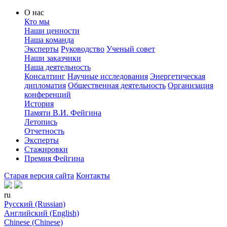
О нас
Кто мы
Наши ценности
Наша команда
Эксперты
Руководство
Ученый совет
Наши заказчики
Наша деятельность
Консалтинг
Научные исследования
Энергетическая
дипломатия
Общественная деятельность
Организация
конференций
История
Памяти В.И. Фейгина
Летопись
Отчетность
Эксперты
Стажировки
Премия Фейгина
Старая версия сайта
Контакты
ru
Русский (Russian)
Английский (English)
Chinese (Chinese)