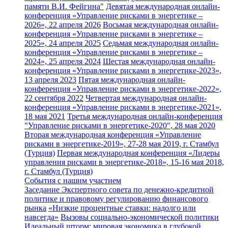
памяти В.И. Фейгина"
Девятая международная онлайн-
конференция «Управление рисками в энергетике –
2026», 22 апреля 2026
Восьмая международная онлайн-
конференция «Управление рисками в энергетике –
2025», 24 апреля 2025
Седьмая международная онлайн-
конференция «Управление рисками в энергетике –
2024», 25 апреля 2024
Шестая международная онлайн-
конференция «Управление рисками в энергетике-2023»,
13 апреля 2023
Пятая международная онлайн-
конференция «Управление рисками в энергетике-2022»,
22 сентября 2022
Четвертая международная онлайн-
конференция «Управление рисками в энергетике-2021»,
18 мая 2021
Третья международная онлайн-конференция
"Управление рисками в энергетике-2020", 28 мая 2020
Вторая международная конференция «Управление
рисками в энергетике-2019», 27-28 мая 2019, г. Стамбул
(Турция)
Первая международная конференция «Лидеры
управления рисками в энергетике-2018», 15-16 мая 2018,
г. Стамбул (Турция)
События с нашим участием
Заседание Экспертного совета по денежно-кредитной
политике и правовому регулированию финансового
рынка
«Низкие процентные ставки: надолго или
навсегда»
Вызовы социально-экономической политики
Идеальный шторм: мировая экономика в глубокой