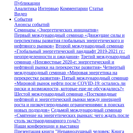
Публикации
Аналитика
Интервью
Комментарии
Статьи
Видео
События
Анонсы событий
Семинары «Энергетических инициатив»
Первый международный семинар «Движущие силы и
перспективы развития глобальных энергетического и
нефтяного рынков»
Второй международный семинар
«Глобальный энергетический ландшафт 2019-2021 гг.:
неопределенности и ожидания»
Третий международный
семинар «Неизвестные 2020-е: энергетический и
нефтяной рынки на перекрестке развития»
Четвертый
международный семинар «Мировая энергетика на
перекрестке развития»
Пятый международный семинар
«Мировой рынок нефти после COVID-19: остались ли
риски и возможности, которые еще не обсуждались?»
Шестой международный семинар «Постковидные
нефтяной и энергетический рынки между инерцией
роста и низкоуглеродными ограничениями: в поисках
новых подходов»
Седьмой международный семинар
«Смятение на энергетических рынках: чего ждать после
столь экстраординарного года?»
Наши конференции и выставки
Презентация книги "Неравнодушный человек: Книга