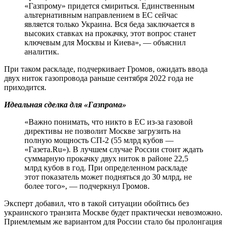
«Газпрому» придется смириться. Единственным
альтернативным направлением в ЕС сейчас
является только Украина. Вся беда заключается в
высоких ставках на прокачку, этот вопрос станет
ключевым для Москвы и Киева», — объяснил
аналитик.
При таком раскладе, подчеркивает Громов, ожидать ввода
двух ниток газопровода раньше сентября 2022 года не
приходится.
Идеальная сделка для «Газпрома»
«Важно понимать, что никто в ЕС из-за газовой
директивы не позволит Москве загрузить на
полную мощность СП-2 (55 млрд кубов —
«Газета.Ru»). В лучшем случае России стоит ждать
суммарную прокачку двух ниток в районе 22,5
млрд кубов в год. При определенном раскладе
этот показатель может подняться до 30 млрд, не
более того», — подчеркнул Громов.
Эксперт добавил, что в такой ситуации обойтись без
украинского транзита Москве будет практически невозможно.
Приемлемым же вариантом для России стало бы пролонгация