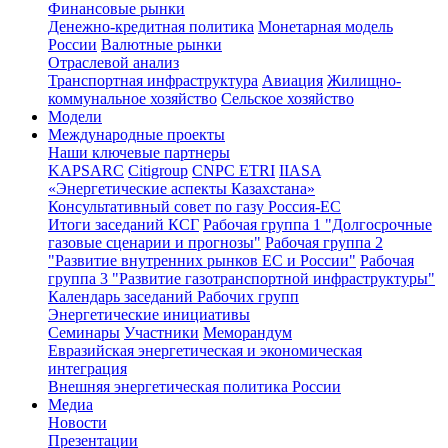
Финансовые рынки
Денежно-кредитная политика
Монетарная модель
России
Валютные рынки
Отраслевой анализ
Транспортная инфраструктура
Авиация
Жилищно-
коммунальное хозяйство
Сельское хозяйство
Модели
Международные проекты
Наши ключевые партнеры
KAPSARC
Citigroup
CNPC ETRI
IIASA
«Энергетические аспекты Казахстана»
Консультативный совет по газу Россия-ЕС
Итоги заседаний КСГ
Рабочая группа 1 "Долгосрочные
газовые сценарии и прогнозы"
Рабочая группа 2
"Развитие внутренних рынков ЕС и России"
Рабочая
группа 3 "Развитие газотранспортной инфраструктуры"
Календарь заседаний Рабочих групп
Энергетические инициативы
Семинары
Участники
Меморандум
Евразийская энергетическая и экономическая
интеграция
Внешняя энергетическая политика России
Медиа
Новости
Презентации