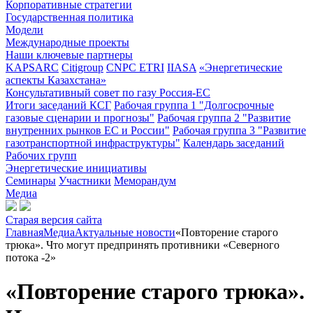
Корпоративные стратегии
Государственная политика
Модели
Международные проекты
Наши ключевые партнеры
KAPSARC
Citigroup
CNPC ETRI
IIASA
«Энергетические
аспекты Казахстана»
Консультативный совет по газу Россия-ЕС
Итоги заседаний КСГ
Рабочая группа 1 "Долгосрочные
газовые сценарии и прогнозы"
Рабочая группа 2 "Развитие
внутренних рынков ЕС и России"
Рабочая группа 3 "Развитие
газотранспортной инфраструктуры"
Календарь заседаний
Рабочих групп
Энергетические инициативы
Семинары
Участники
Меморандум
Медиа
Старая версия сайта
Главная
Медиа
Актуальные новости
«Повторение старого
трюка». Что могут предпринять противники «Северного
потока -2»
«Повторение старого трюка».