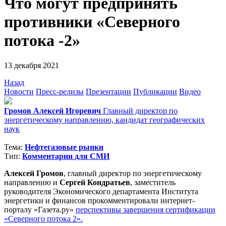
Что могут предпринять
противники «Северного
потока -2»
13 декабря 2021
Назад
Новости
Пресс-релизы
Презентации
Публикации
Видео
Громов Алексей Игоревич
Главный директор по
энергетическому направлению, кандидат географических
наук
Тема:
Нефтегазовые рынки
Тип:
Комментарии для СМИ
Алексей Громов
, главный директор по энергетическому
направлению и
Сергей Кондратьев
, заместитель
руководителя Экономического департамента Института
энергетики и финансов прокомментировали интернет-
порталу «Газета.ру»
перспективы завершения сертификации
«Северного потока 2».