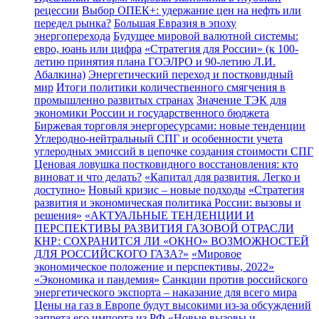
рецессии
Выбор ОПЕК+: удержание цен на нефть или
передел рынка?
Большая Евразия в эпоху
энергоперехода
Будущее мировой валютной системы:
евро, юань или цифра
«Стратегия для России» (к 100-
летию принятия плана ГОЭЛРО и 90-летию Л.И.
Абалкина)
Энергетический переход и постковидный
мир
Итоги политики количественного смягчения в
промышленно развитых странах
Значение ТЭК для
экономики России и государственного бюджета
Биржевая торговля энергоресурсами: новые тенденции
Углеродно-нейтральный СПГ и особенности учета
углеродных эмиссий в цепочке создания стоимости СПГ
Ценовая ловушка постковидного восстановления: кто
виноват и что делать?
«Капитал для развития. Легко и
доступно»
Новый кризис – новые подходы
«Стратегия
развития и экономическая политика России: вызовы и
решения»
«АКТУАЛЬНЫЕ ТЕНДЕНЦИИ И
ПЕРСПЕКТИВЫ РАЗВИТИЯ ГАЗОВОЙ ОТРАСЛИ
КНР: СОХРАНИТСЯ ЛИ «ОКНО» ВОЗМОЖНОСТЕЙ
ДЛЯ РОССИЙСКОГО ГАЗА?»
«Мировое
экономическое положение и перспективы, 2022»
«Экономика и пандемия»
Санкции против российского
энергетического экспорта – наказание для всего мира
Цены на газ в Европе будут высокими из-за обсуждений
запрета его импорта из РФ
«Новые вызовы и