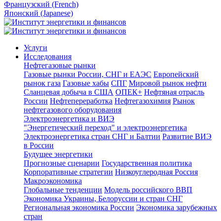
Французский (French)
Японский (Japanese)
Услуги
Исследования
Нефтегазовые рынки
Газовые рынки России, СНГ и ЕАЭС
Европейский
рынок газа
Газовые хабы
СПГ
Мировой рынок нефти
Сланцевая добыча в США
ОПЕК+
Нефтяная отрасль
России
Нефтепереработка
Нефтегазохимия
Рынок
нефтегазового оборудования
Электроэнергетика и ВИЭ
"Энергетический переход" и электроэнергетика
Электроэнергетика стран СНГ и Балтии
Развитие ВИЭ
в России
Будущее энергетики
Прогнозные сценарии
Государственная политика
Корпоративные стратегии
Низкоуглеродная Россия
Макроэкономика
Глобальные тенденции
Модель российского ВВП
Экономика Украины, Белоруссии и стран СНГ
Региональная экономика России
Экономика зарубежных
стран