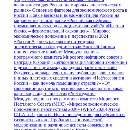
возможности для России на мировых энергетических
рынках»
Основные факторы для экономического роста в
России
Новые вызовы и возможности для России на
мировом нефтяном рынке
«Российская нефтяная
промышленность под санкциями: quo vadis?»
«Нефть и
бизнес – феноменальный скачок цен»
«Мировое
экономическое положение и перспективы 2024»
«Россия-Африка: раскрытие потенциала
энергетического сотрудничества»
Алексей Громов
принял участие в работе Международного
программного комитета Мирового нефтяного совета в
Белграде (Сербия)
«Деглобализация мировой экономики
и дезорганизация международных расчётов: каково
будущее у доллара, евро, юаня, рубля, цифровых валют
и иных платёжных средств и активов»
«Нефтесервис в
России – как помочь помощнику отрасли?»
«От
глобальной паутины к региональным крепостям: какая
карта мира ждет энергетику?»
Заседание
Международного программного комитета Мирового
Нефтяного Совета (МНС)
«Мировое экономическое
положение и перспективы 2026» (WESP-2026)
Атаки
США и Израиля на Иран: последствия для нефтяного и
газового рынков
«Проблемы экономической
модернизации и различные аспекты совмещения