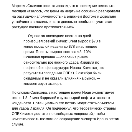
Марсель Салихов констатировал, что в последние несколько
месяцев казалось, что цены на нефть не особенно реагировали
на растущую напряженность на Ближнем Востоке и довольно
устойчиво снижались, и «это довольно необычно, учитывая
растущее военное противостояние».
— Однако за последние несколько дней
произошел резкий скачок: Brent вырос с $70 в
конце прошлой недели до $78 в настоящее
время. То есть прирост составил 8–10%.
Основная причина — опасения рынка
относительно возможного удара Израиля по
нефтяной инфраструктуре Ирана. Кажется, что
результаты заседания ОПЕК+ 2 октября были
ожидаемы и не оказали влияния на рынок, —
комментирует эксперт.
По словам Салихова, в настоящее время Иран экспортирует
около 1,8–2 млн баррелей в сутки сырой нефти и газового
конденсата. Потенциально эти потоки могут стать объектом
для удара Израиля. Он подчеркнул, что теоретически страны
ОПЕК имеют достаточно свободных мощностей, чтобы
компенсировать возможное сокращение экспорта Ирана в этом
случае.