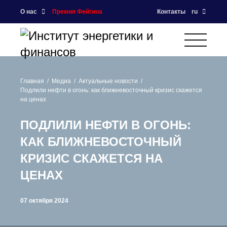
О нас
Премия Фейгина
Контакты
ru
Главная
Медиа
Актуальные новости
Подлили нефти в огонь: как ближневосточный кризис скажется
на ценах
ПОДЛИЛИ НЕФТИ В ОГОНЬ:
КАК БЛИЖНЕВОСТОЧНЫЙ
КРИЗИС СКАЖЕТСЯ НА
ЦЕНАХ
07 октября 2024