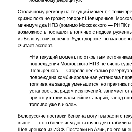
локальному дефициту».
Столичному региону на текущий момент, с точки зр
кризис пока не грозит, говорит Шевыренков. Москов
минимум два НПЗ (помимо Московского — РНПК и 
возможность поставлять топливо с недозагруженн
из Белоруссии, конечно, будет дороже, но маловеро
считает эксперт.
«На текущий момент, по открытым источникам,
повреждения Московского НПЗ не очень суще
Шевыренков. — Сгорело несколько резервуаров
повреждена комбинированная установка перв
топлива на заводе уменьшится, но практика по
установок, за рядом исключений, занимает от 
при отсутствии дальнейших аварий, завод впо
топливо уже в июле».
Белорусские поставки бензина могут вырасти с теку
выше — этого более чем достаточно для стабилиза
Шевыренков из ИЭФ. Поставки из Азии, по его мнен