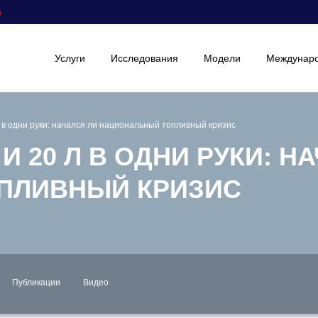
а
Услуги
Исследования
Модели
Междунаро
л в одни руки: начался ли национальный топливный кризис
И 20 Л В ОДНИ РУКИ: Н
ПЛИВНЫЙ КРИЗИС
Публикации
Видео