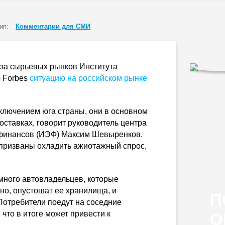
ип:
Комментарии для СМИ
иза сырьевых рынков Института
 Forbes
ситуацию на российском рынке
сключением юга страны, они в основном
ставках, говорит руководитель центра
 финансов (ИЭФ) Максим Шевыренков.
 призваны охладить ажиотажный спрос,
много автовладельцев, которые
нно, опустошат ее хранилища, и
П
 Потребители поедут на соседние
 что в итоге может привести к
О