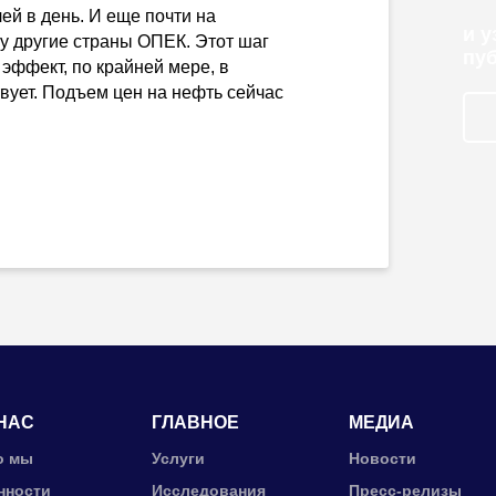
й в день. И еще почти на
и 
у другие страны ОПЕК. Этот шаг
пу
 эффект, по крайней мере, в
вует. Подъем цен на нефть сейчас
НАС
ГЛАВНОЕ
МЕДИА
о мы
Услуги
Новости
нности
Исследования
Пресс-релизы