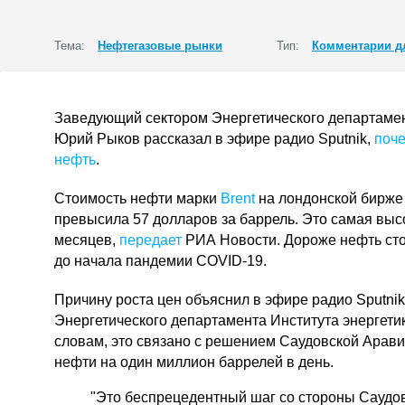
Тема:
Нефтегазовые рынки
Тип:
Комментарии д
Заведующий сектором Энергетического департамен
Юрий Рыков рассказал в эфире радио Sputnik,
поче
нефть
.
Стоимость нефти марки
Brent
на лондонской бирже I
превысила 57 долларов за баррель. Это самая выс
месяцев,
передает
РИА Новости. Дороже нефть сто
до начала пандемии COVID-19.
Причину роста цен объяснил в эфире радио Sputni
Энергетического департамента Института энергети
словам, это связано с решением Саудовской Арави
нефти на один миллион баррелей в день.
"Это беспрецедентный шаг со стороны Саудо