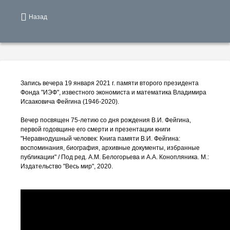
Назад
Запись вечера 19 января 2021 г. памяти второго президента
Фонда "ИЭФ", известного экономиста и математика Владимира
Исааковича Фейгина (1946-2020).
Вечер посвящен 75-летию со дня рождения В.И. Фейгина,
первой годовщине его смерти и презентации книги
"Неравнодушный человек: Книга памяти В.И. Фейгина:
воспоминания, биография, архивные документы, избранные
публикации" / Под ред. А.М. Белогорьева и А.А. Конопляника. М.:
Издательство "Весь мир", 2020.