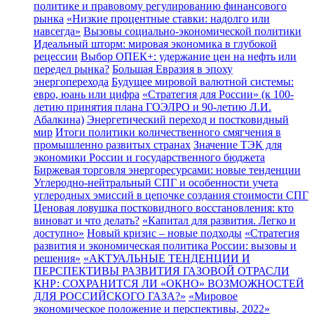
политике и правовому регулированию финансового
рынка
«Низкие процентные ставки: надолго или
навсегда»
Вызовы социально-экономической политики
Идеальный шторм: мировая экономика в глубокой
рецессии
Выбор ОПЕК+: удержание цен на нефть или
передел рынка?
Большая Евразия в эпоху
энергоперехода
Будущее мировой валютной системы:
евро, юань или цифра
«Стратегия для России» (к 100-
летию принятия плана ГОЭЛРО и 90-летию Л.И.
Абалкина)
Энергетический переход и постковидный
мир
Итоги политики количественного смягчения в
промышленно развитых странах
Значение ТЭК для
экономики России и государственного бюджета
Биржевая торговля энергоресурсами: новые тенденции
Углеродно-нейтральный СПГ и особенности учета
углеродных эмиссий в цепочке создания стоимости СПГ
Ценовая ловушка постковидного восстановления: кто
виноват и что делать?
«Капитал для развития. Легко и
доступно»
Новый кризис – новые подходы
«Стратегия
развития и экономическая политика России: вызовы и
решения»
«АКТУАЛЬНЫЕ ТЕНДЕНЦИИ И
ПЕРСПЕКТИВЫ РАЗВИТИЯ ГАЗОВОЙ ОТРАСЛИ
КНР: СОХРАНИТСЯ ЛИ «ОКНО» ВОЗМОЖНОСТЕЙ
ДЛЯ РОССИЙСКОГО ГАЗА?»
«Мировое
экономическое положение и перспективы, 2022»