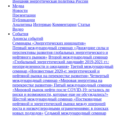
Внешняя энергетическая политика России
Медиа
Новости
Презентации
Публикации
Аналитика
Интервью
Комментарии
Статьи
Видео
События
Анонсы событий
Семинары «Энергетических инициатив»
Первый международный семинар «Движущие силы и
перспективы развития глобальных энергетического и
нефтяного рынков»
Второй международный семинар
«Глобальный энергетический ландшафт 2019-2021 гг.:
неопределенности и ожидания»
Третий международный
семинар «Неизвестные 2020-е: энергетический и
нефтяной рынки на перекрестке развития»
Четвертый
международный семинар «Мировая энергетика на
перекрестке развития»
Пятый международный семинар
«Мировой рынок нефти после COVID-19: остались ли
риски и возможности, которые еще не обсуждались?»
Шестой международный семинар «Постковидные
нефтяной и энергетический рынки между инерцией
роста и низкоуглеродными ограничениями: в поисках
новых подходов»
Седьмой международный семинар