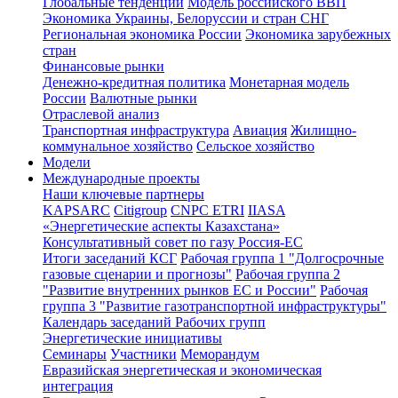
Глобальные тенденции
Модель российского ВВП
Экономика Украины, Белоруссии и стран СНГ
Региональная экономика России
Экономика зарубежных
стран
Финансовые рынки
Денежно-кредитная политика
Монетарная модель
России
Валютные рынки
Отраслевой анализ
Транспортная инфраструктура
Авиация
Жилищно-
коммунальное хозяйство
Сельское хозяйство
Модели
Международные проекты
Наши ключевые партнеры
KAPSARC
Citigroup
CNPC ETRI
IIASA
«Энергетические аспекты Казахстана»
Консультативный совет по газу Россия-ЕС
Итоги заседаний КСГ
Рабочая группа 1 "Долгосрочные
газовые сценарии и прогнозы"
Рабочая группа 2
"Развитие внутренних рынков ЕС и России"
Рабочая
группа 3 "Развитие газотранспортной инфраструктуры"
Календарь заседаний Рабочих групп
Энергетические инициативы
Семинары
Участники
Меморандум
Евразийская энергетическая и экономическая
интеграция