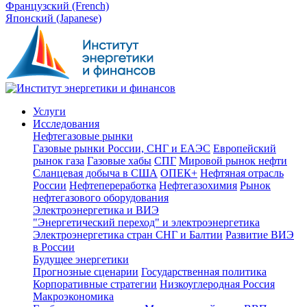
Французский (French)
Японский (Japanese)
Услуги
Исследования
Нефтегазовые рынки
Газовые рынки России, СНГ и ЕАЭС
Европейский
рынок газа
Газовые хабы
СПГ
Мировой рынок нефти
Сланцевая добыча в США
ОПЕК+
Нефтяная отрасль
России
Нефтепереработка
Нефтегазохимия
Рынок
нефтегазового оборудования
Электроэнергетика и ВИЭ
"Энергетический переход" и электроэнергетика
Электроэнергетика стран СНГ и Балтии
Развитие ВИЭ
в России
Будущее энергетики
Прогнозные сценарии
Государственная политика
Корпоративные стратегии
Низкоуглеродная Россия
Макроэкономика