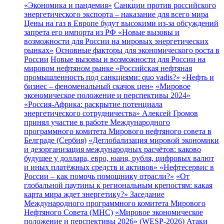
«Экономика и пандемия»
Санкции против российского
энергетического экспорта – наказание для всего мира
Цены на газ в Европе будут высокими из-за обсуждений
запрета его импорта из РФ
«Новые вызовы и
возможности для России на мировых энергетических
рынках»
Основные факторы для экономического роста в
России
Новые вызовы и возможности для России на
мировом нефтяном рынке
«Российская нефтяная
промышленность под санкциями: quo vadis?»
«Нефть и
бизнес – феноменальный скачок цен»
«Мировое
экономическое положение и перспективы 2024»
«Россия-Африка: раскрытие потенциала
энергетического сотрудничества»
Алексей Громов
принял участие в работе Международного
программного комитета Мирового нефтяного совета в
Белграде (Сербия)
«Деглобализация мировой экономики
и дезорганизация международных расчётов: каково
будущее у доллара, евро, юаня, рубля, цифровых валют
и иных платёжных средств и активов»
«Нефтесервис в
России – как помочь помощнику отрасли?»
«От
глобальной паутины к региональным крепостям: какая
карта мира ждет энергетику?»
Заседание
Международного программного комитета Мирового
Нефтяного Совета (МНС)
«Мировое экономическое
положение и перспективы 2026» (WESP-2026)
Атаки