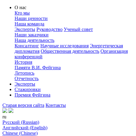
О нас
Кто мы
Наши ценности
Наша команда
Эксперты
Руководство
Ученый совет
Наши заказчики
Наша деятельность
Консалтинг
Научные исследования
Энергетическая
дипломатия
Общественная деятельность
Организация
конференций
История
Памяти В.И. Фейгина
Летопись
Отчетность
Эксперты
Стажировки
Премия Фейгина
Старая версия сайта
Контакты
ru
Русский (Russian)
Английский (English)
Chinese (Chinese)