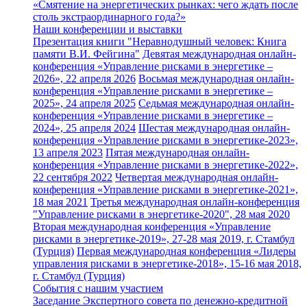
«Смятение на энергетических рынках: чего ждать после
столь экстраординарного года?»
Наши конференции и выставки
Презентация книги "Неравнодушный человек: Книга
памяти В.И. Фейгина"
Девятая международная онлайн-
конференция «Управление рисками в энергетике –
2026», 22 апреля 2026
Восьмая международная онлайн-
конференция «Управление рисками в энергетике –
2025», 24 апреля 2025
Седьмая международная онлайн-
конференция «Управление рисками в энергетике –
2024», 25 апреля 2024
Шестая международная онлайн-
конференция «Управление рисками в энергетике-2023»,
13 апреля 2023
Пятая международная онлайн-
конференция «Управление рисками в энергетике-2022»,
22 сентября 2022
Четвертая международная онлайн-
конференция «Управление рисками в энергетике-2021»,
18 мая 2021
Третья международная онлайн-конференция
"Управление рисками в энергетике-2020", 28 мая 2020
Вторая международная конференция «Управление
рисками в энергетике-2019», 27-28 мая 2019, г. Стамбул
(Турция)
Первая международная конференция «Лидеры
управления рисками в энергетике-2018», 15-16 мая 2018,
г. Стамбул (Турция)
События с нашим участием
Заседание Экспертного совета по денежно-кредитной