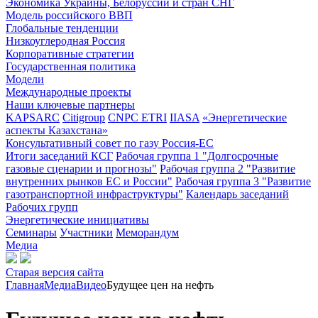
Экономика Украины, Белоруссии и стран СНГ
Модель российского ВВП
Глобальные тенденции
Низкоуглеродная Россия
Корпоративные стратегии
Государственная политика
Модели
Международные проекты
Наши ключевые партнеры
KAPSARC
Citigroup
CNPC ETRI
IIASA
«Энергетические
аспекты Казахстана»
Консультативный совет по газу Россия-ЕС
Итоги заседаний КСГ
Рабочая группа 1 "Долгосрочные
газовые сценарии и прогнозы"
Рабочая группа 2 "Развитие
внутренних рынков ЕС и России"
Рабочая группа 3 "Развитие
газотранспортной инфраструктуры"
Календарь заседаний
Рабочих групп
Энергетические инициативы
Семинары
Участники
Меморандум
Медиа
Старая версия сайта
Главная
Медиа
Видео
Будущее цен на нефть