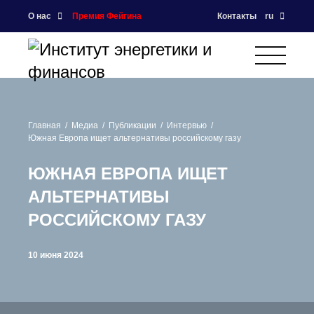
О нас
Премия Фейгина
Контакты
ru
Главная
Медиа
Публикации
Интервью
Южная Европа ищет альтернативы российскому газу
ЮЖНАЯ ЕВРОПА ИЩЕТ
АЛЬТЕРНАТИВЫ
РОССИЙСКОМУ ГАЗУ
10 июня 2024