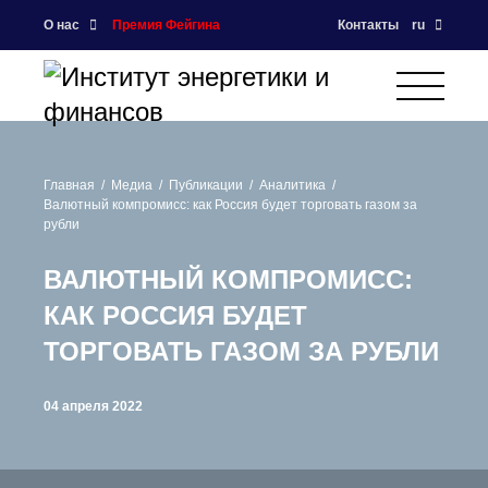
О нас
Премия Фейгина
Контакты
ru
Главная
Медиа
Публикации
Аналитика
Валютный компромисс: как Россия будет торговать газом за
рубли
ВАЛЮТНЫЙ КОМПРОМИСС:
КАК РОССИЯ БУДЕТ
ТОРГОВАТЬ ГАЗОМ ЗА РУБЛИ
04 апреля 2022