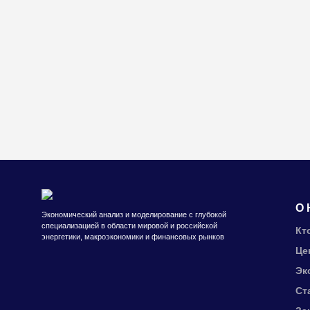
О 
Экономический анализ и моделирование с глубокой
специализацией в области мировой и российской
Кт
энергетики, макроэкономики и финансовых рынков
Це
Эк
Ст