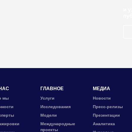
и 
пу
НАС
ГЛАВНОЕ
МЕДИА
о мы
Услуги
Новости
нности
Исследования
Пресс-релизы
сперты
Модели
Презентации
ажировки
Международные
Аналитика
проекты