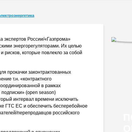
электроэнергетика
па экспертов России/«Газпрома»
скими энергорегуляторами. Их целью
и рисков, которые повлекло за собой
для прокачки законтрактованных
ние т.н. «контрактного
координированной в рамках
подписки» (open season)
торый интервал времени исключить
ке ГТС ЕС и обеспечить бесперебойное
пателей/перепродавцов российского
П
О