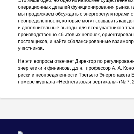
Это лишь одно, но одно из наиболее существенны
операционных деталей функционирования рынка га
мы продолжаем обсуждать с энергорегуляторами ст
неопределенности, которые могут создавать как до
и дополнительные выгоды для всех участников тр
производственно-сбытовых
цепочек, ориентированн
поставщиков, и найти сбалансированные взаимоп
участников.
На эти вопросы отвечает Директор по регулирован
энергетики и финансов, д.э.н., профессор
А. А. Кон
риски и неопределенности Третьего Энергопакета 
номере журнала «Нефтегазовая вертикаль» (№ 7, 20