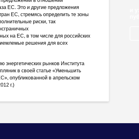
х предложений в отношении
за ЕС. Это и другие предложения
и 
ран ЕС, стремясь определить те зоны
пу
полнительные риски, так
ансграничных
ых на ЕС, в том числе для российских
риемлемые решения для всех
ию энергетических рынков Института
опляник
в своей статье «Уменьшить
ЕС», опубликованной в апрельском
12 г.)