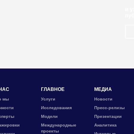
и 
пу
НАС
ГЛАВНОЕ
МЕДИА
о мы
Услуги
Новости
нности
Исследования
Пресс-релизы
сперты
Модели
Презентации
ажировки
Международные
Аналитика
проекты
казчики
Интервью