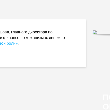
шова, главного директора по
и финансов о механизмах денежно-
вои роли»
.
П
О