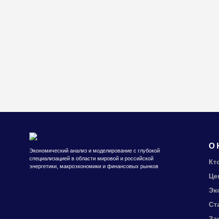
О 
Экономический анализ и моделирование с глубокой
специализацией в области мировой и российской
Кт
энергетики, макроэкономики и финансовых рынков
Це
Эк
Ст
За