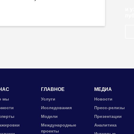
и 
пу
НАС
ГЛАВНОЕ
МЕДИА
о мы
Услуги
Новости
нности
Исследования
Пресс-релизы
сперты
Модели
Презентации
ажировки
Международные
Аналитика
проекты
казчики
Интервью