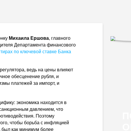
онку
Михаила Ершова
, главного
дителя Департамента финансового
тирах по ключевой ставке Банка
регулятора, ведь на цены влияют
очное обесценение рубля, и
змы платежей за импорт, и
ифику: экономика находится в
санкционным давлением, что
П
отиводействия. Поэтому
ого, чтобы борьба с инфляцией
О
ь был как минимум более