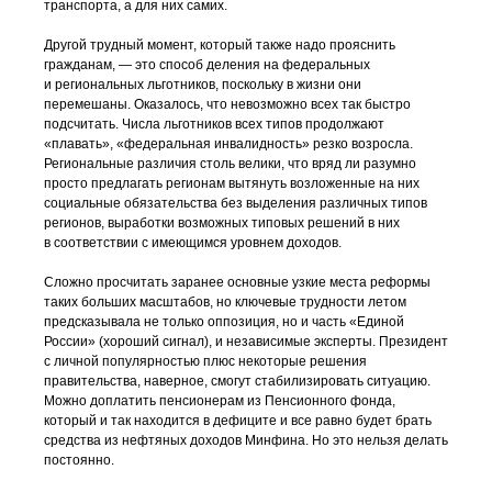
транспорта, а для них самих.
Другой трудный момент, который также надо прояснить
гражданам, — это способ деления на федеральных
и региональных льготников, поскольку в жизни они
перемешаны. Оказалось, что невозможно всех так быстро
подсчитать. Числа льготников всех типов продолжают
«плавать», «федеральная инвалидность» резко возросла.
Региональные различия столь велики, что вряд ли разумно
просто предлагать регионам вытянуть возложенные на них
социальные обязательства без выделения различных типов
регионов, выработки возможных типовых решений в них
в соответствии с имеющимся уровнем доходов.
Сложно просчитать заранее основные узкие места реформы
таких больших масштабов, но ключевые трудности летом
предсказывала не только оппозиция, но и часть «Единой
России» (хороший сигнал), и независимые эксперты. Президент
с личной популярностью плюс некоторые решения
правительства, наверное, смогут стабилизировать ситуацию.
Можно доплатить пенсионерам из Пенсионного фонда,
который и так находится в дефиците и все равно будет брать
средства из нефтяных доходов Минфина. Но это нельзя делать
постоянно.