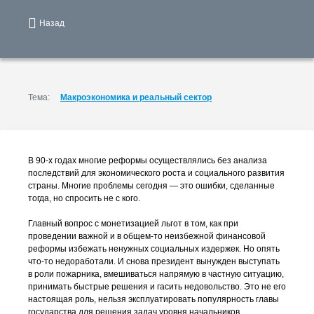
Назад
Тема:
Макроэкономика и реальный сектор
В
90-х
годах многие реформы осуществлялись без анализа
последствий для экономического роста и социального развития
страны. Многие проблемы сегодня — это ошибки, сделанные
тогда, но спросить не с кого.
Главный вопрос с монетизацией льгот в том, как при
проведении важной и в
общем-то
неизбежной финансовой
реформы избежать ненужных социальных издержек. Но опять
что-то
недоработали. И снова президент вынужден выступать
в роли пожарника, вмешиваться напрямую в частную ситуацию,
принимать быстрые решения и гасить недовольство. Это не его
настоящая роль, нельзя эксплуатировать популярность главы
государства для решения задач уровня начальников