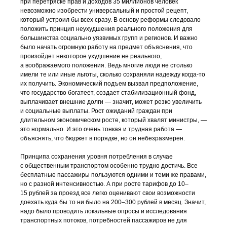
при перетряске прав и доходов 35 миллионов человек
невозможно изобрести универсальный и простой рецепт,
который устроил бы всех сразу. В основу реформы следовало
положить принцип неухудшения реального положения для
большинства социально уязвимых групп и регионов. И важно
было начать огромную работу на предмет объяснения, что
произойдет некоторое ухудшение не реального,
а воображаемого положения. Ведь многие люди не столько
имели те или иные льготы, сколько сохраняли надежду
когда-то
их получить. Экономический подъем вызвал предположение,
что государство богатеет, создает стабилизационный фонд,
выплачивает внешние долги — значит, может резко увеличить
и социальные выплаты. Рост ожиданий граждан при
длительном экономическом росте, который хвалят министры, —
это нормально. И это очень тонкая и трудная работа —
объяснять, что бюджет в порядке, но он небезразмерен.
Принципа сохранения уровня потребления в случае
с общественным транспортом особенно трудно достичь. Все
бесплатные пассажиры пользуются одними и теми же правами,
но с разной интенсивностью. А при росте тарифов до 10–
15 рублей за проезд все легко оценивают свои возможности
доехать куда бы то ни было на 200–300 рублей в месяц. Значит,
надо было проводить локальные опросы и исследования
транспортных потоков, потребностей пассажиров не для