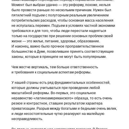
Момент был выбран удачно — эту реформу, похоже, нельзя
было провести раньше по нескольким причинам. Нужен был
пятилетний подъем с полуторным реальным увеличением
потребительских расходов, чтобы основная масса населения
не испугалась перемен. Подъем в условиях частной экономики
требовался и для того, чтобы люди перестали надеяться
только на государство при решении основных проблем своей
жизни — это жилье, питание, здоровье, образование.
И наконец, важно было прочное проправительственное
большинство в Думе, позволившее принять соответствующие
законы, которые в принципе не могут быть популярными.
Чем жестче вертикаль, тем больше ответственность
и требования к социальным аспектам реформы.
У нашей страны есть ряд фундаментальных особенностей,
которые должны учитываться при проведении любой
масштабной реформы.
Во-первых
, это социальное
неравенство «латиноамериканского» образца, то есть очень
резкое и контрастное, ставшее результатом характера
приватизации. Разрыв между богатыми и бедными очень велик,
и люди несостоятельные чутко реагируют на малейшую
несправедливость.