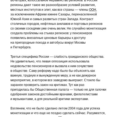
Во-вторых
, колоссальное неравенство регионов. В России
регионы дают такое же разнообразие условий развития,
местных институтов и элит, как все страны — члены
ООН
,
за исключением Африки южнее Сахары, перенаселенной
Южной Азии и самых развитых стран Запада. Контраст
столичных городов, нефтяных анклавов и портовых регионов
со своими соседями уже очень велик. Не случайно монетизация
создала проблемы на стыках регионов: у пенсионеров
появились внезапные ценовые барьеры к доступу
на пригородные поезда и автобусы вокруг Москвы
и Петербурга.
Третья специфика России — слабость гражданского общества.
Не удивительно, что левая оппозиция использовала
недовольство пенсионеров и вызвала к ним сочувствие
в обществе. Саму реформу надо было бы объяснять как
важную, трудную и вынужденную меру, а не как дежурное
мероприятие, в котором все заведомо выиграют. Стоило бы
заранее проверить закон на критиках. Тут как раз
пригодилась бы Общественная палата — только не для галочки
одобрения законов достойными врачами, филателистами
и музыкантами, а для реальной критики экспертами.
Взглянем, что не было сделано летом 2004 года для успеха
монетизации и что еще не поздно сделать сейчас. Разумеется,