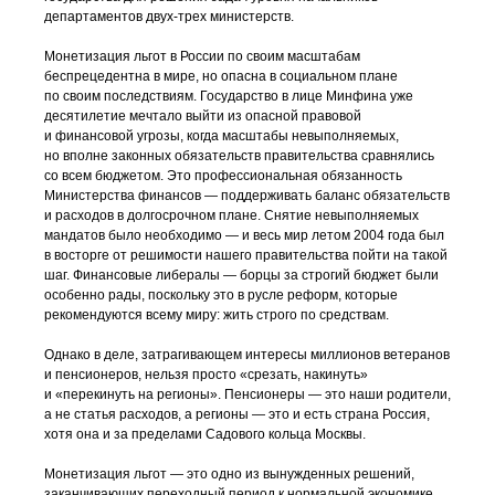
департаментов
двух-трех
министерств.
Монетизация льгот в России по своим масштабам
беспрецедентна в мире, но опасна в социальном плане
по своим последствиям. Государство в лице Минфина уже
десятилетие мечтало выйти из опасной правовой
и финансовой угрозы, когда масштабы невыполняемых,
но вполне законных обязательств правительства сравнялись
со всем бюджетом. Это профессиональная обязанность
Министерства финансов — поддерживать баланс обязательств
и расходов в долгосрочном плане. Снятие невыполняемых
мандатов было необходимо — и весь мир летом 2004 года был
в восторге от решимости нашего правительства пойти на такой
шаг. Финансовые либералы — борцы за строгий бюджет были
особенно рады, поскольку это в русле реформ, которые
рекомендуются всему миру: жить строго по средствам.
Однако в деле, затрагивающем интересы миллионов ветеранов
и пенсионеров, нельзя просто «срезать, накинуть»
и «перекинуть на регионы». Пенсионеры — это наши родители,
а не статья расходов, а регионы — это и есть страна Россия,
хотя она и за пределами Садового кольца Москвы.
Монетизация льгот — это одно из вынужденных решений,
заканчивающих переходный период к нормальной экономике.