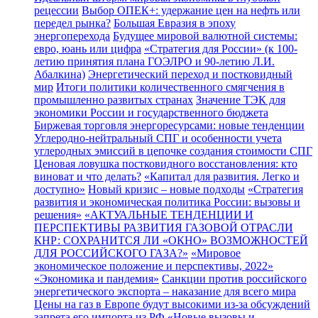
рецессии
Выбор ОПЕК+: удержание цен на нефть или
передел рынка?
Большая Евразия в эпоху
энергоперехода
Будущее мировой валютной системы:
евро, юань или цифра
«Стратегия для России» (к 100-
летию принятия плана ГОЭЛРО и 90-летию Л.И.
Абалкина)
Энергетический переход и постковидный
мир
Итоги политики количественного смягчения в
промышленно развитых странах
Значение ТЭК для
экономики России и государственного бюджета
Биржевая торговля энергоресурсами: новые тенденции
Углеродно-нейтральный СПГ и особенности учета
углеродных эмиссий в цепочке создания стоимости СПГ
Ценовая ловушка постковидного восстановления: кто
виноват и что делать?
«Капитал для развития. Легко и
доступно»
Новый кризис – новые подходы
«Стратегия
развития и экономическая политика России: вызовы и
решения»
«АКТУАЛЬНЫЕ ТЕНДЕНЦИИ И
ПЕРСПЕКТИВЫ РАЗВИТИЯ ГАЗОВОЙ ОТРАСЛИ
КНР: СОХРАНИТСЯ ЛИ «ОКНО» ВОЗМОЖНОСТЕЙ
ДЛЯ РОССИЙСКОГО ГАЗА?»
«Мировое
экономическое положение и перспективы, 2022»
«Экономика и пандемия»
Санкции против российского
энергетического экспорта – наказание для всего мира
Цены на газ в Европе будут высокими из-за обсуждений
запрета его импорта из РФ
«Новые вызовы и