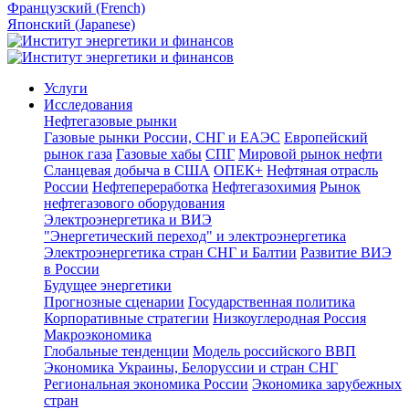
Французский (French)
Японский (Japanese)
Услуги
Исследования
Нефтегазовые рынки
Газовые рынки России, СНГ и ЕАЭС
Европейский
рынок газа
Газовые хабы
СПГ
Мировой рынок нефти
Сланцевая добыча в США
ОПЕК+
Нефтяная отрасль
России
Нефтепереработка
Нефтегазохимия
Рынок
нефтегазового оборудования
Электроэнергетика и ВИЭ
"Энергетический переход" и электроэнергетика
Электроэнергетика стран СНГ и Балтии
Развитие ВИЭ
в России
Будущее энергетики
Прогнозные сценарии
Государственная политика
Корпоративные стратегии
Низкоуглеродная Россия
Макроэкономика
Глобальные тенденции
Модель российского ВВП
Экономика Украины, Белоруссии и стран СНГ
Региональная экономика России
Экономика зарубежных
стран