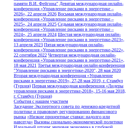
памяти В.И. Фейгина"
Девятая международная онлайн-
конференция «Управление рисками в энергетике –
2026», 22 апреля 2026
Восьмая международная онлайн-
конференция «Управление рисками в энергетике –
2025», 24 апреля 2025
Седьмая международная онлайн-
конференция «Управление рисками в энергетике –
2024», 25 апреля 2024
Шестая международная онлайн-
конференция «Управление рисками в энергетике-2023»,
13 апреля 2023
Пятая международная онлайн-
конференция «Управление рисками в энергетике-2022»,
22 сентября 2022
Четвертая международная онлайн-
конференция «Управление рисками в энергетике-2021»,
18 мая 2021
Третья международная онлайн-конференция
"Управление рисками в энергетике-2020", 28 мая 2020
Вторая международная конференция «Управление
рисками в энергетике-2019», 27-28 мая 2019, г. Стамбул
(Турция)
Первая международная конференция «Лидеры
управления рисками в энергетике-2018», 15-16 мая 2018,
г. Стамбул (Турция)
События с нашим участием
Заседание Экспертного совета по денежно-кредитной
политике и правовому регулированию финансового
рынка
«Низкие процентные ставки: надолго или
навсегда»
Вызовы социально-экономической политики
Идеальный шторм: мировая экономика в глубокой