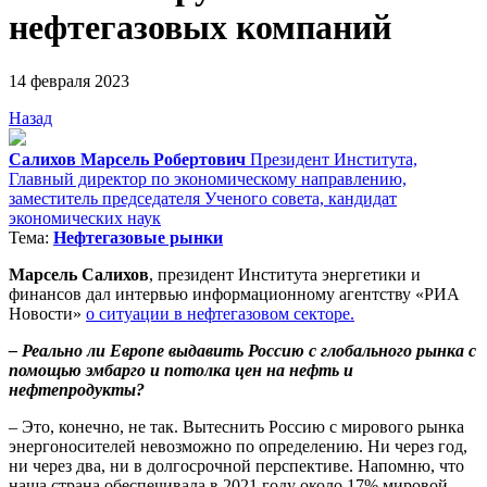
нефтегазовых компаний
14 февраля 2023
Назад
Салихов Марсель Робертович
Президент Института,
Главный директор по экономическому направлению,
заместитель председателя Ученого совета, кандидат
экономических наук
Тема:
Нефтегазовые рынки
Марсель Салихов
, президент Института энергетики и
финансов дал интервью информационному агентству «РИА
Новости»
о ситуации в нефтегазовом секторе.
– Реально ли Европе выдавить Россию с глобального рынка с
помощью эмбарго и потолка цен на нефть и
нефтепродукты?
– Это, конечно, не так. Вытеснить Россию с мирового рынка
энергоносителей невозможно по определению. Ни через год,
ни через два, ни в долгосрочной перспективе. Напомню, что
наша страна обеспечивала в 2021 году около 17% мировой