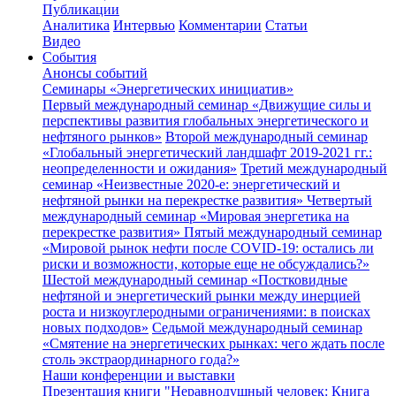
Публикации
Аналитика
Интервью
Комментарии
Статьи
Видео
События
Анонсы событий
Семинары «Энергетических инициатив»
Первый международный семинар «Движущие силы и
перспективы развития глобальных энергетического и
нефтяного рынков»
Второй международный семинар
«Глобальный энергетический ландшафт 2019-2021 гг.:
неопределенности и ожидания»
Третий международный
семинар «Неизвестные 2020-е: энергетический и
нефтяной рынки на перекрестке развития»
Четвертый
международный семинар «Мировая энергетика на
перекрестке развития»
Пятый международный семинар
«Мировой рынок нефти после COVID-19: остались ли
риски и возможности, которые еще не обсуждались?»
Шестой международный семинар «Постковидные
нефтяной и энергетический рынки между инерцией
роста и низкоуглеродными ограничениями: в поисках
новых подходов»
Седьмой международный семинар
«Смятение на энергетических рынках: чего ждать после
столь экстраординарного года?»
Наши конференции и выставки
Презентация книги "Неравнодушный человек: Книга