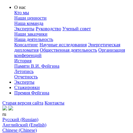
О нас
Кто мы
Наши ценности
Наша команда
Эксперты
Руководство
Ученый совет
Наши заказчики
Наша деятельность
Консалтинг
Научные исследования
Энергетическая
дипломатия
Общественная деятельность
Организация
конференций
История
Памяти В.И. Фейгина
Летопись
Отчетность
Эксперты
Стажировки
Премия Фейгина
Старая версия сайта
Контакты
ru
Русский (Russian)
Английский (English)
Chinese (Chinese)