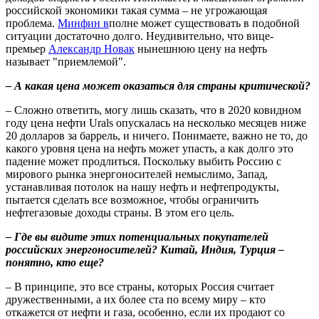
российской экономики такая сумма – не угрожающая
проблема.
Минфин в
полне может существовать в подобной
ситуации достаточно долго. Неудивительно, что вице-
премьер
Александр Новак
нынешнюю цену на нефть
называет "приемлемой".
– А какая цена может оказаться для страны критической?
– Сложно ответить, могу лишь сказать, что в 2020 ковидном
году цена нефти Urals опускалась на несколько месяцев ниже
20 долларов за баррель, и ничего. Понимаете, важно не то, до
какого уровня цена на нефть может упасть, а как долго это
падение может продлиться. Поскольку выбить Россию с
мирового рынка энергоносителей немыслимо, Запад,
устанавливая потолок на нашу нефть и нефтепродукты,
пытается сделать все возможное, чтобы ограничить
нефтегазовые доходы страны. В этом его цель.
– Где вы видите этих потенциальных покупателей
российских энергоносителей? Китай, Индия, Турция –
понятно, кто еще?
– В принципе, это все страны, которых Россия считает
дружественными, а их более ста по всему миру – кто
откажется от нефти и газа, особенно, если их продают со