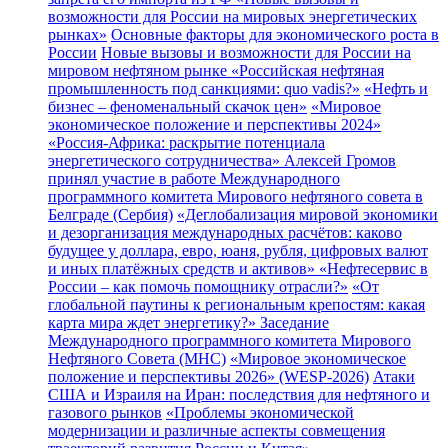
возможности для России на мировых энергетических
рынках»
Основные факторы для экономического роста в
России
Новые вызовы и возможности для России на
мировом нефтяном рынке
«Российская нефтяная
промышленность под санкциями: quo vadis?»
«Нефть и
бизнес – феноменальный скачок цен»
«Мировое
экономическое положение и перспективы 2024»
«Россия-Африка: раскрытие потенциала
энергетического сотрудничества»
Алексей Громов
принял участие в работе Международного
программного комитета Мирового нефтяного совета в
Белграде (Сербия)
«Деглобализация мировой экономики
и дезорганизация международных расчётов: каково
будущее у доллара, евро, юаня, рубля, цифровых валют
и иных платёжных средств и активов»
«Нефтесервис в
России – как помочь помощнику отрасли?»
«От
глобальной паутины к региональным крепостям: какая
карта мира ждет энергетику?»
Заседание
Международного программного комитета Мирового
Нефтяного Совета (МНС)
«Мировое экономическое
положение и перспективы 2026» (WESP-2026)
Атаки
США и Израиля на Иран: последствия для нефтяного и
газового рынков
«Проблемы экономической
модернизации и различные аспекты совмещения