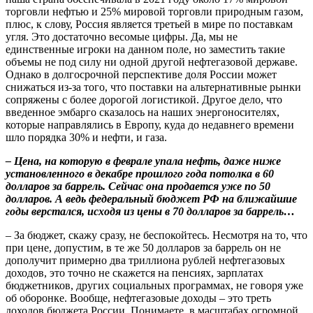
торговли нефтью и 25% мировой торговли природным газом,
плюс, к слову, Россия является третьей в мире по поставкам
угля. Это достаточно весомые цифры. Да, мы не
единственные игроки на данном поле, но заместить такие
объемы не под силу ни одной другой нефтегазовой державе.
Однако в долгосрочной перспективе доля России может
снижаться из-за того, что поставки на альтернативные рынки
сопряжены с более дорогой логистикой. Другое дело, что
введенное эмбарго сказалось на наших энергоносителях,
которые направлялись в Европу, куда до недавнего времени
шло порядка 30% и нефти, и газа.
– Цена, на которую в феврале упала нефть, даже ниже
установленного в декабре прошлого года потолка в 60
долларов за баррель. Сейчас она продается уже по 50
долларов. А ведь федеральный бюджет РФ на ближайшие
годы верстался, исходя из цены в 70 долларов за баррель…
– За бюджет, скажу сразу, не беспокойтесь. Несмотря на то, что
при цене, допустим, в те же 50 долларов за баррель он не
дополучит примерно два триллиона рублей нефтегазовых
доходов, это точно не скажется на пенсиях, зарплатах
бюджетников, других социальных программах, не говоря уже
об оборонке. Вообще, нефтегазовые доходы – это треть
доходов бюджета России. Понимаете, в масштабах огромной