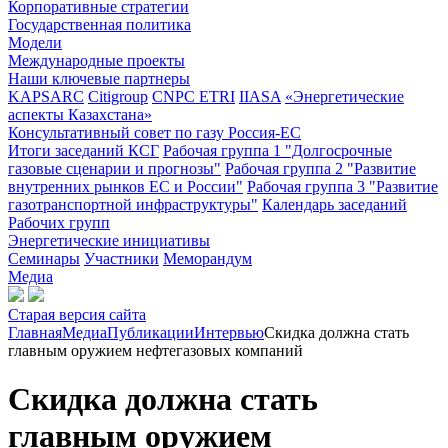
Корпоративные стратегии
Государственная политика
Модели
Международные проекты
Наши ключевые партнеры
KAPSARC
Citigroup
CNPC ETRI
IIASA
«Энергетические
аспекты Казахстана»
Консультативный совет по газу Россия-ЕС
Итоги заседаний КСГ
Рабочая группа 1 "Долгосрочные
газовые сценарии и прогнозы"
Рабочая группа 2 "Развитие
внутренних рынков ЕС и России"
Рабочая группа 3 "Развитие
газотранспортной инфраструктуры"
Календарь заседаний
Рабочих групп
Энергетические инициативы
Семинары
Участники
Меморандум
Медиа
Старая версия сайта
Главная
Медиа
Публикации
Интервью
Скидка должна стать
главным оружием нефтегазовых компаний
Скидка должна стать
главным оружием