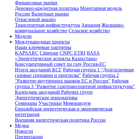
Финансовые рынки
Денежно-кредитная политика
Монетарная модель
России
Валютные рынки
Отраслевой анализ
Транспортная инфраструктура
Авиация
Жилищно-
коммунальное хозяйство
Сельское хозяйство
Модели
Международные проекты
Наши ключевые партнеры
KAPSARC
Citigroup
CNPC ETRI
IIASA
«Энергетические аспекты Казахстана»
Консультативный совет по газу Россия-ЕС
Итоги заседаний КСГ
Рабочая группа 1 "Долгосрочные
газовые сценарии и прогнозы"
Рабочая группа 2
"Развитие внутренних рынков ЕС и России"
Рабочая
группа 3 "Развитие газотранспортной инфраструктуры"
Календарь заседаний Рабочих групп
Энергетические инициативы
Семинары
Участники
Меморандум
Евразийская энергетическая и экономическая
интеграция
Внешняя энергетическая политика России
Медиа
Новости
Презентации