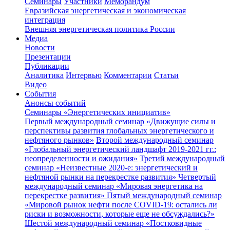
Семинары
Участники
Меморандум
Евразийская энергетическая и экономическая
интеграция
Внешняя энергетическая политика России
Медиа
Новости
Презентации
Публикации
Аналитика
Интервью
Комментарии
Статьи
Видео
События
Анонсы событий
Семинары «Энергетических инициатив»
Первый международный семинар «Движущие силы и
перспективы развития глобальных энергетического и
нефтяного рынков»
Второй международный семинар
«Глобальный энергетический ландшафт 2019-2021 гг.:
неопределенности и ожидания»
Третий международный
семинар «Неизвестные 2020-е: энергетический и
нефтяной рынки на перекрестке развития»
Четвертый
международный семинар «Мировая энергетика на
перекрестке развития»
Пятый международный семинар
«Мировой рынок нефти после COVID-19: остались ли
риски и возможности, которые еще не обсуждались?»
Шестой международный семинар «Постковидные