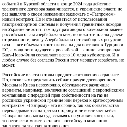
событий в Курской области в конце 2024 года действие
транзитного договора заканчивается, и украинские власти не
раз заявляли о своем нежелании заключать с «Газпромом»
новый контракт. Но и отказываться от использования
газотранспортной системы и получения транзитных доходов
на Украине не хотят: там идут разговоры о возможной замене
российского газа азербайджанским, но пока эти планы далеки
от реальности, ведь у Азербайджана нет свободных ресурсов
газа — все объемы законтрактованы для поставок в Турцию и
ЕС, а мощности идущего к российской границе газопровода
Баку-Ново-Филя составляют всего 10 млрд кубометров. И в
любом случае без согласия России этот маршрут заработать не
может.
Российские власти готовы продлить соглашения о транзите.
Но, поскольку представить сейчас прямую договоренность
Москвы и Киева невозможно, обсуждаются различные
варианты, например, заключение соглашений с европейскими
компаниями с передачей прав собственности на газ на
российско-украинской границе или переход к краткосрочным
контрактам. «Газпрому» это выгодно, так как обязательства
перекладываются на третью сторону и не возникает кейса
«Сохрановки», когда суд, ссылаясь на условия контракта,
теоретически может заставить российскую компанию
заплатить за транзит, которого нет.