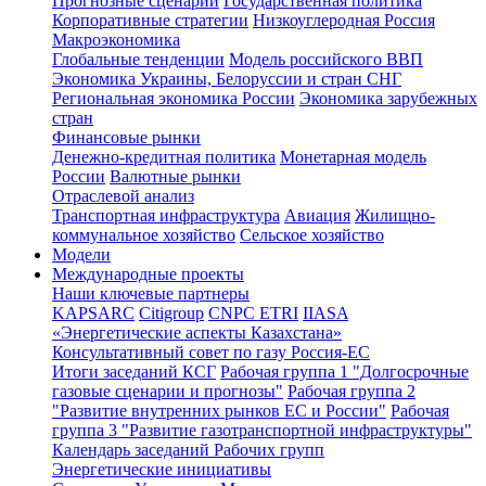
Прогнозные сценарии
Государственная политика
Корпоративные стратегии
Низкоуглеродная Россия
Макроэкономика
Глобальные тенденции
Модель российского ВВП
Экономика Украины, Белоруссии и стран СНГ
Региональная экономика России
Экономика зарубежных
стран
Финансовые рынки
Денежно-кредитная политика
Монетарная модель
России
Валютные рынки
Отраслевой анализ
Транспортная инфраструктура
Авиация
Жилищно-
коммунальное хозяйство
Сельское хозяйство
Модели
Международные проекты
Наши ключевые партнеры
KAPSARC
Citigroup
CNPC ETRI
IIASA
«Энергетические аспекты Казахстана»
Консультативный совет по газу Россия-ЕС
Итоги заседаний КСГ
Рабочая группа 1 "Долгосрочные
газовые сценарии и прогнозы"
Рабочая группа 2
"Развитие внутренних рынков ЕС и России"
Рабочая
группа 3 "Развитие газотранспортной инфраструктуры"
Календарь заседаний Рабочих групп
Энергетические инициативы