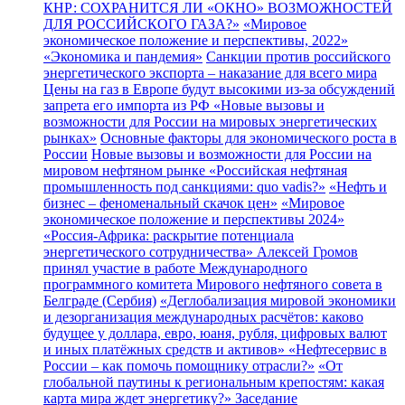
КНР: СОХРАНИТСЯ ЛИ «ОКНО» ВОЗМОЖНОСТЕЙ
ДЛЯ РОССИЙСКОГО ГАЗА?»
«Мировое
экономическое положение и перспективы, 2022»
«Экономика и пандемия»
Санкции против российского
энергетического экспорта – наказание для всего мира
Цены на газ в Европе будут высокими из-за обсуждений
запрета его импорта из РФ
«Новые вызовы и
возможности для России на мировых энергетических
рынках»
Основные факторы для экономического роста в
России
Новые вызовы и возможности для России на
мировом нефтяном рынке
«Российская нефтяная
промышленность под санкциями: quo vadis?»
«Нефть и
бизнес – феноменальный скачок цен»
«Мировое
экономическое положение и перспективы 2024»
«Россия-Африка: раскрытие потенциала
энергетического сотрудничества»
Алексей Громов
принял участие в работе Международного
программного комитета Мирового нефтяного совета в
Белграде (Сербия)
«Деглобализация мировой экономики
и дезорганизация международных расчётов: каково
будущее у доллара, евро, юаня, рубля, цифровых валют
и иных платёжных средств и активов»
«Нефтесервис в
России – как помочь помощнику отрасли?»
«От
глобальной паутины к региональным крепостям: какая
карта мира ждет энергетику?»
Заседание