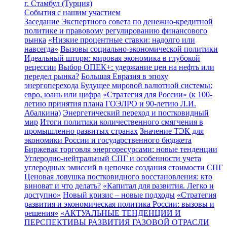
г. Стамбул (Турция)
События с нашим участием
Заседание Экспертного совета по денежно-кредитной
политике и правовому регулированию финансового
рынка
«Низкие процентные ставки: надолго или
навсегда»
Вызовы социально-экономической политики
Идеальный шторм: мировая экономика в глубокой
рецессии
Выбор ОПЕК+: удержание цен на нефть или
передел рынка?
Большая Евразия в эпоху
энергоперехода
Будущее мировой валютной системы:
евро, юань или цифра
«Стратегия для России» (к 100-
летию принятия плана ГОЭЛРО и 90-летию Л.И.
Абалкина)
Энергетический переход и постковидный
мир
Итоги политики количественного смягчения в
промышленно развитых странах
Значение ТЭК для
экономики России и государственного бюджета
Биржевая торговля энергоресурсами: новые тенденции
Углеродно-нейтральный СПГ и особенности учета
углеродных эмиссий в цепочке создания стоимости СПГ
Ценовая ловушка постковидного восстановления: кто
виноват и что делать?
«Капитал для развития. Легко и
доступно»
Новый кризис – новые подходы
«Стратегия
развития и экономическая политика России: вызовы и
решения»
«АКТУАЛЬНЫЕ ТЕНДЕНЦИИ И
ПЕРСПЕКТИВЫ РАЗВИТИЯ ГАЗОВОЙ ОТРАСЛИ