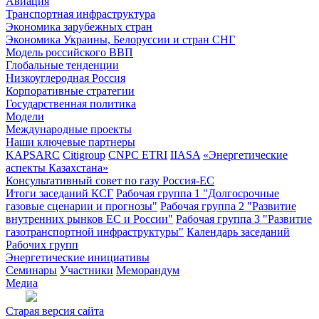
Авиация
Транспортная инфраструктура
Экономика зарубежных стран
Экономика Украины, Белоруссии и стран СНГ
Модель российского ВВП
Глобальные тенденции
Низкоуглеродная Россия
Корпоративные стратегии
Государственная политика
Модели
Международные проекты
Наши ключевые партнеры
KAPSARC
Citigroup
CNPC ETRI
IIASA
«Энергетические
аспекты Казахстана»
Консультативный совет по газу Россия-ЕС
Итоги заседаний КСГ
Рабочая группа 1 "Долгосрочные
газовые сценарии и прогнозы"
Рабочая группа 2 "Развитие
внутренних рынков ЕС и России"
Рабочая группа 3 "Развитие
газотранспортной инфраструктуры"
Календарь заседаний
Рабочих групп
Энергетические инициативы
Семинары
Участники
Меморандум
Медиа
Старая версия сайта