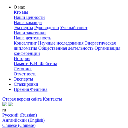
О нас
Кто мы
Наши ценности
Наша команда
Эксперты
Руководство
Ученый совет
Наши заказчики
Наша деятельность
Консалтинг
Научные исследования
Энергетическая
дипломатия
Общественная деятельность
Организация
конференций
История
Памяти В.И. Фейгина
Летопись
Отчетность
Эксперты
Стажировки
Премия Фейгина
Старая версия сайта
Контакты
ru
Русский (Russian)
Английский (English)
Chinese (Chinese)