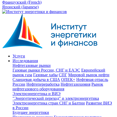
Французский (French)
Японский (Japanese)
Услуги
Исследования
Нефтегазовые рынки
Газовые рынки России, СНГ и ЕАЭС
Европейский
рынок газа
Газовые хабы
СПГ
Мировой рынок нефти
Сланцевая добыча в США
ОПЕК+
Нефтяная отрасль
России
Нефтепереработка
Нефтегазохимия
Рынок
нефтегазового оборудования
Электроэнергетика и ВИЭ
"Энергетический переход" и электроэнергетика
Электроэнергетика стран СНГ и Балтии
Развитие ВИЭ
в России
Будущее энергетики