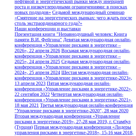
нефтяной и энергетический рынки между инерцией
роста и низкоуглеродными ограничениями: в поисках
новых подходов»
Седьмой международный семинар
«Смятение на энергетических рынках: чего ждать после
столь экстраординарного года?»
Наши конференции и выставки
Презентация книги "Неравнодушный человек: Книга
памяти В.И. Фейгина"
Девятая международная онлайн-
конференция «Управление рисками в энергетике –
2026», 22 апреля 2026
Восьмая международная онлайн-
конференция «Управление рисками в энергетике –
2025», 24 апреля 2025
Седьмая международная онлайн-
конференция «Управление рисками в энергетике –
2024», 25 апреля 2024
Шестая международная онлайн-
конференция «Управление рисками в энергетике-2023»,
13 апреля 2023
Пятая международная онлайн-
конференция «Управление рисками в энергетике-2022»,
22 сентября 2022
Четвертая международная онлайн-
конференция «Управление рисками в энергетике-2021»,
18 мая 2021
Третья международная онлайн-конференция
"Управление рисками в энергетике-2020", 28 мая 2020
Вторая международная конференция «Управление
рисками в энергетике-2019», 27-28 мая 2019, г. Стамбул
(Турция)
Первая международная конференция «Лидеры
управления рисками в энергетике-2018», 15-16 мая 2018,