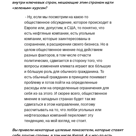
внутри ключевых стран, мешающие этим странам идти
«зеленым» курсом?
- Ну, если мы посмотрим на какое-то
общественное обсуждение, которое происходит в
Европе или, допустим, в США, то понятно, что
есть нефтяные компании, есть угольные
компании, которые заинтересованы в
сохранении, в расширении своего бизнеса. Но в
целом общественное мнение под действием
разных факторов, в том числе отчасти
политических, сдвигается в сторону того, что
вопросы изменения климата играют все бо́льшую
и бо́льшую роль для обычного гражданина. То
есть обычный гражданин в принципе понимает
проблему и готов пойти на определенные
расходы или на определенные ограничения для
себя из-за этого. И скорее всего, общественное
мнение в западных странах будет так же
сдвигаться в этом направлении, поэтому
рассчитывать на то, что лобби угольных или
нефтегазовых компаний переломит эту
тенденцию, на мой взгляд, не стоит.
Вы привели некоторые целевые показатели, которые ставят
себе другие страны, в том числе Китай. А у нас-то есть