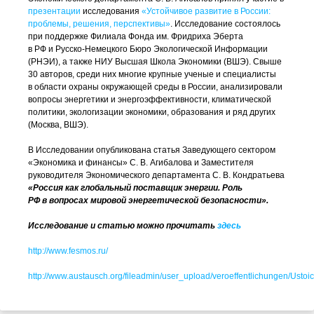
презентации
исследования
«Устойчивое развитие в России:
проблемы, решения, перспективы»
. Исследование состоялось
при поддержке Филиала Фонда им. Фридриха Эберта
в РФ и
Русско-Немецкого
Бюро Экологической Информации
(РНЭИ), а также НИУ Высшая Школа Экономики (ВШЭ). Свыше
30 авторов, среди них многие крупные ученые и специалисты
в области охраны окружающей среды в России, анализировали
вопросы энергетики и энергоэффективности, климатической
политики, экологизации экономики, образования и ряд других
(Москва, ВШЭ).
В Исследовании опубликована статья Заведующего сектором
«Экономика и финансы»
С. В. Агибалова
и Заместителя
руководителя Экономического департамента
С. В. Кондратьева
«Россия как глобальный поставщик энергии. Роль
РФ в вопросах мировой энергетической безопасности».
Исследование и статью можно прочитать
здесь
http://www.fesmos.ru/
http://www.austausch.org/fileadmin/user_upload/veroeffentlichungen/Ustoic