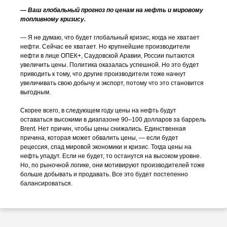
— Ваш глобальный прогноз по ценам на нефть и мировому
топливному кризису.
— Я не думаю, что будет глобальный кризис, когда не хватает
нефти. Сейчас ее хватает. Но крупнейшие производители
нефти в лице ОПЕК+, Саудовской Аравии, России пытаются
увеличить цены. Политика оказалась успешной. Но это будет
приводить к тому, что другие производители тоже начнут
увеличивать свою добычу и экспорт, потому что это становится
выгодным.
Скорее всего, в следующем году цены на нефть будут
оставаться высокими в диапазоне 90–100 долларов за баррель
Brent. Нет причин, чтобы цены снижались. Единственная
причина, которая может обвалить цены, — если будет
рецессия, спад мировой экономики и кризис. Тогда цены на
нефть упадут. Если не будет, то останутся на высоком уровне.
Но, по рыночной логике, они мотивируют производителей тоже
больше добывать и продавать. Все это будет постепенно
балансироваться.