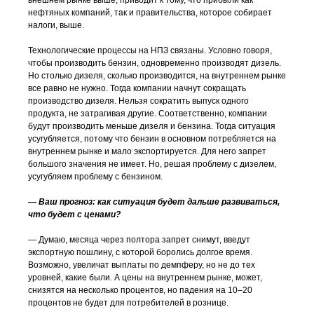
внешнем рынке выше, приводит к тому, что прибыли как
нефтяных компаний, так и правительства, которое собирает
налоги, выше.
Технологические процессы на НПЗ связаны. Условно говоря,
чтобы производить бензин, одновременно производят дизель.
Но столько дизеля, сколько производится, на внутреннем рынке
все равно не нужно. Тогда компании начнут сокращать
производство дизеля. Нельзя сократить выпуск одного
продукта, не затрагивая другие. Соответственно, компании
будут производить меньше дизеля и бензина. Тогда ситуация
усугубляется, потому что бензин в основном потребляется на
внутреннем рынке и мало экспортируется. Для него запрет
большого значения не имеет. Но, решая проблему с дизелем,
усугубляем проблему с бензином.
— Ваш прогноз: как ситуация будет дальше развиваться,
что будет с ценами?
— Думаю, месяца через полтора запрет снимут, введут
экспортную пошлину, с которой боролись долгое время.
Возможно, увеличат выплаты по демпферу, но не до тех
уровней, какие были. А цены на внутреннем рынке, может,
снизятся на несколько процентов, но падения на 10–20
процентов не будет для потребителей в рознице.