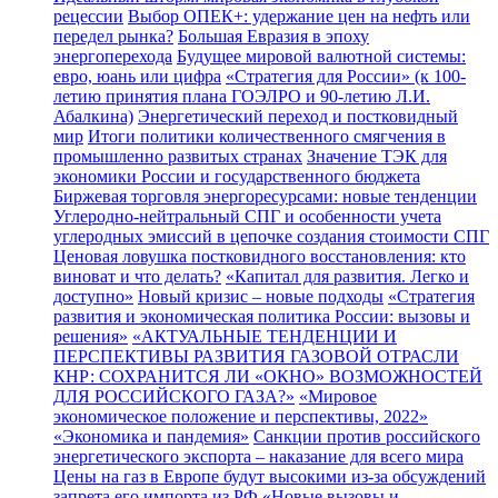
рецессии
Выбор ОПЕК+: удержание цен на нефть или
передел рынка?
Большая Евразия в эпоху
энергоперехода
Будущее мировой валютной системы:
евро, юань или цифра
«Стратегия для России» (к 100-
летию принятия плана ГОЭЛРО и 90-летию Л.И.
Абалкина)
Энергетический переход и постковидный
мир
Итоги политики количественного смягчения в
промышленно развитых странах
Значение ТЭК для
экономики России и государственного бюджета
Биржевая торговля энергоресурсами: новые тенденции
Углеродно-нейтральный СПГ и особенности учета
углеродных эмиссий в цепочке создания стоимости СПГ
Ценовая ловушка постковидного восстановления: кто
виноват и что делать?
«Капитал для развития. Легко и
доступно»
Новый кризис – новые подходы
«Стратегия
развития и экономическая политика России: вызовы и
решения»
«АКТУАЛЬНЫЕ ТЕНДЕНЦИИ И
ПЕРСПЕКТИВЫ РАЗВИТИЯ ГАЗОВОЙ ОТРАСЛИ
КНР: СОХРАНИТСЯ ЛИ «ОКНО» ВОЗМОЖНОСТЕЙ
ДЛЯ РОССИЙСКОГО ГАЗА?»
«Мировое
экономическое положение и перспективы, 2022»
«Экономика и пандемия»
Санкции против российского
энергетического экспорта – наказание для всего мира
Цены на газ в Европе будут высокими из-за обсуждений
запрета его импорта из РФ
«Новые вызовы и