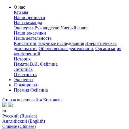
О нас
Кто мы
Наши ценности
Наша команда
Эксперты
Руководство
Ученый совет
Наши заказчики
Наша деятельность
Консалтинг
Научные исследования
Энергетическая
дипломатия
Общественная деятельность
Организация
конференций
История
Памяти В.И. Фейгина
Летопись
Отчетность
Эксперты
Стажировки
Премия Фейгина
Старая версия сайта
Контакты
ru
Русский (Russian)
Английский (English)
Chinese (Chinese)