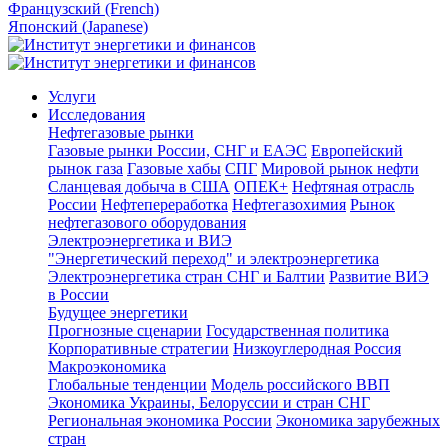
Французский (French)
Японский (Japanese)
Услуги
Исследования
Нефтегазовые рынки
Газовые рынки России, СНГ и ЕАЭС
Европейский
рынок газа
Газовые хабы
СПГ
Мировой рынок нефти
Сланцевая добыча в США
ОПЕК+
Нефтяная отрасль
России
Нефтепереработка
Нефтегазохимия
Рынок
нефтегазового оборудования
Электроэнергетика и ВИЭ
"Энергетический переход" и электроэнергетика
Электроэнергетика стран СНГ и Балтии
Развитие ВИЭ
в России
Будущее энергетики
Прогнозные сценарии
Государственная политика
Корпоративные стратегии
Низкоуглеродная Россия
Макроэкономика
Глобальные тенденции
Модель российского ВВП
Экономика Украины, Белоруссии и стран СНГ
Региональная экономика России
Экономика зарубежных
стран