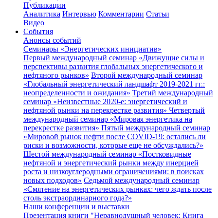
Публикации
Аналитика
Интервью
Комментарии
Статьи
Видео
События
Анонсы событий
Семинары «Энергетических инициатив»
Первый международный семинар «Движущие силы и
перспективы развития глобальных энергетического и
нефтяного рынков»
Второй международный семинар
«Глобальный энергетический ландшафт 2019-2021 гг.:
неопределенности и ожидания»
Третий международный
семинар «Неизвестные 2020-е: энергетический и
нефтяной рынки на перекрестке развития»
Четвертый
международный семинар «Мировая энергетика на
перекрестке развития»
Пятый международный семинар
«Мировой рынок нефти после COVID-19: остались ли
риски и возможности, которые еще не обсуждались?»
Шестой международный семинар «Постковидные
нефтяной и энергетический рынки между инерцией
роста и низкоуглеродными ограничениями: в поисках
новых подходов»
Седьмой международный семинар
«Смятение на энергетических рынках: чего ждать после
столь экстраординарного года?»
Наши конференции и выставки
Презентация книги "Неравнодушный человек: Книга