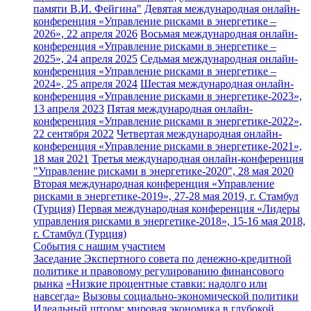
памяти В.И. Фейгина"
Девятая международная онлайн-
конференция «Управление рисками в энергетике –
2026», 22 апреля 2026
Восьмая международная онлайн-
конференция «Управление рисками в энергетике –
2025», 24 апреля 2025
Седьмая международная онлайн-
конференция «Управление рисками в энергетике –
2024», 25 апреля 2024
Шестая международная онлайн-
конференция «Управление рисками в энергетике-2023»,
13 апреля 2023
Пятая международная онлайн-
конференция «Управление рисками в энергетике-2022»,
22 сентября 2022
Четвертая международная онлайн-
конференция «Управление рисками в энергетике-2021»,
18 мая 2021
Третья международная онлайн-конференция
"Управление рисками в энергетике-2020", 28 мая 2020
Вторая международная конференция «Управление
рисками в энергетике-2019», 27-28 мая 2019, г. Стамбул
(Турция)
Первая международная конференция «Лидеры
управления рисками в энергетике-2018», 15-16 мая 2018,
г. Стамбул (Турция)
События с нашим участием
Заседание Экспертного совета по денежно-кредитной
политике и правовому регулированию финансового
рынка
«Низкие процентные ставки: надолго или
навсегда»
Вызовы социально-экономической политики
Идеальный шторм: мировая экономика в глубокой