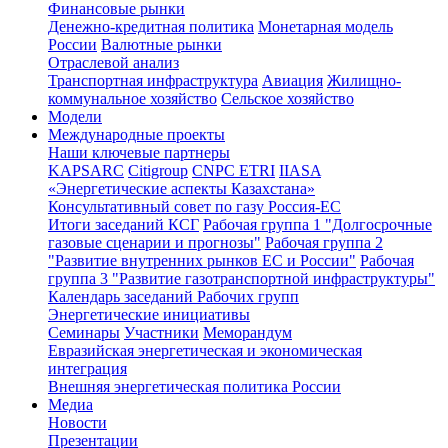
Финансовые рынки
Денежно-кредитная политика
Монетарная модель
России
Валютные рынки
Отраслевой анализ
Транспортная инфраструктура
Авиация
Жилищно-
коммунальное хозяйство
Сельское хозяйство
Модели
Международные проекты
Наши ключевые партнеры
KAPSARC
Citigroup
CNPC ETRI
IIASA
«Энергетические аспекты Казахстана»
Консультативный совет по газу Россия-ЕС
Итоги заседаний КСГ
Рабочая группа 1 "Долгосрочные
газовые сценарии и прогнозы"
Рабочая группа 2
"Развитие внутренних рынков ЕС и России"
Рабочая
группа 3 "Развитие газотранспортной инфраструктуры"
Календарь заседаний Рабочих групп
Энергетические инициативы
Семинары
Участники
Меморандум
Евразийская энергетическая и экономическая
интеграция
Внешняя энергетическая политика России
Медиа
Новости
Презентации