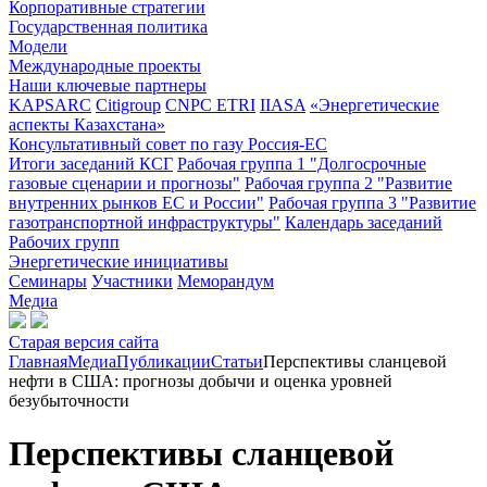
Корпоративные стратегии
Государственная политика
Модели
Международные проекты
Наши ключевые партнеры
KAPSARC
Citigroup
CNPC ETRI
IIASA
«Энергетические
аспекты Казахстана»
Консультативный совет по газу Россия-ЕС
Итоги заседаний КСГ
Рабочая группа 1 "Долгосрочные
газовые сценарии и прогнозы"
Рабочая группа 2 "Развитие
внутренних рынков ЕС и России"
Рабочая группа 3 "Развитие
газотранспортной инфраструктуры"
Календарь заседаний
Рабочих групп
Энергетические инициативы
Семинары
Участники
Меморандум
Медиа
Старая версия сайта
Главная
Медиа
Публикации
Статьи
Перспективы сланцевой
нефти в США: прогнозы добычи и оценка уровней
безубыточности
Перспективы сланцевой