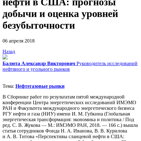
нефти в США: прогнозы
добычи и оценка уровней
безубыточности
06 апреля 2018
Назад
Балюта Александр Викторович
Руководитель исследований
нефтяного и угольного рынков
Тема:
Нефтегазовые рынки
В Сборнике работ по результатам пятой международной
конференции Центра энергетических исследований ИМЭМО
РАН и Факультета международного энергетического бизнеса
РГУ нефти и газа (НИУ) имени
И. М. Губкина
(Глобальная
энергетическая трансформация: экономика и политика / Под
ред.
С. В. Жукова
— М.: ИМЭМО РАН, 2018. — 166 с.) вышла
статья сотрудников Фонда
Н. А. Иванова
,
В. В. Курилова
и
А. В. Титова
«Перспективы сланцевой нефти в США: