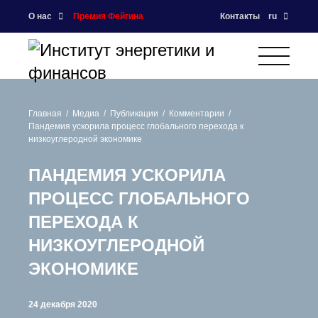
О нас
Премия Фейгина
Контакты
ru
Главная
Медиа
Публикации
Комментарии
Пандемия ускорила процесс глобального перехода к
низкоуглеродной экономике
ПАНДЕМИЯ УСКОРИЛА
ПРОЦЕСС ГЛОБАЛЬНОГО
ПЕРЕХОДА К
НИЗКОУГЛЕРОДНОЙ
ЭКОНОМИКЕ
24 декабря 2020