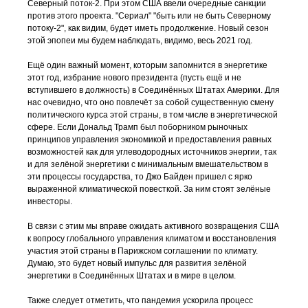
Северный поток-2. При этом США ввели очередные санкции
против этого проекта. "Сериал" "быть или не быть Северному
потоку-2", как видим, будет иметь продолжение. Новый сезон
этой эпопеи мы будем наблюдать, видимо, весь 2021 год.
Ещё один важный момент, которым запомнится в энергетике
этот год, избрание нового президента (пусть ещё и не
вступившего в должность) в Соединённых Штатах Америки. Для
нас очевидно, что оно повлечёт за собой существенную смену
политического курса этой страны, в том числе в энергетической
сфере. Если Дональд Трамп был поборником рыночных
принципов управления экономикой и предоставления равных
возможностей как для углеводородных источников энергии, так
и для зелёной энергетики с минимальным вмешательством в
эти процессы государства, то Джо Байден пришел с ярко
выраженной климатической повесткой. За ним стоят зелёные
инвесторы.
В связи с этим мы вправе ожидать активного возвращения США
к вопросу глобального управления климатом и восстановления
участия этой страны в Парижском соглашении по климату.
Думаю, это будет новый импульс для развития зелёной
энергетики в Соединённых Штатах и в мире в целом.
Также следует отметить, что пандемия ускорила процесс