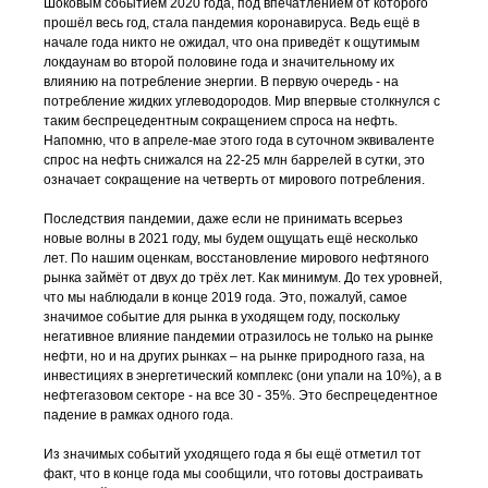
Шоковым событием 2020 года, под впечатлением от которого
прошёл весь год, стала пандемия коронавируса. Ведь ещё в
начале года никто не ожидал, что она приведёт к ощутимым
локдаунам во второй половине года и значительному их
влиянию на потребление энергии. В первую очередь - на
потребление жидких углеводородов. Мир впервые столкнулся с
таким беспрецедентным сокращением спроса на нефть.
Напомню, что в апреле-мае этого года в суточном эквиваленте
спрос на нефть снижался на 22-25 млн баррелей в сутки, это
означает сокращение на четверть от мирового потребления.
Последствия пандемии, даже если не принимать всерьез
новые волны в 2021 году, мы будем ощущать ещё несколько
лет. По нашим оценкам, восстановление мирового нефтяного
рынка займёт от двух до трёх лет. Как минимум. До тех уровней,
что мы наблюдали в конце 2019 года. Это, пожалуй, самое
значимое событие для рынка в уходящем году, поскольку
негативное влияние пандемии отразилось не только на рынке
нефти, но и на других рынках – на рынке природного газа, на
инвестициях в энергетический комплекс (они упали на 10%), а в
нефтегазовом секторе - на все 30 - 35%. Это беспрецедентное
падение в рамках одного года.
Из значимых событий уходящего года я бы ещё отметил тот
факт, что в конце года мы сообщили, что готовы достраивать