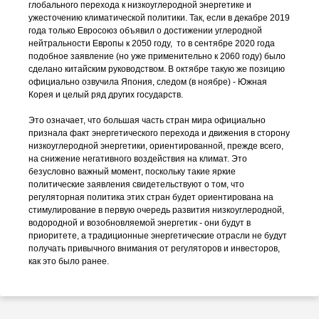
глобального перехода к низкоуглеродной энергетике и
ужесточению климатической политики. Так, если в декабре 2019
года только Евросоюз объявил о достижении углеродной
нейтральности Европы к 2050 году, то в сентябре 2020 года
подобное заявление (но уже применительно к 2060 году) было
сделано китайским руководством. В октябре такую же позицию
официально озвучила Япония, следом (в ноябре) - Южная
Корея и целый ряд других государств.
Это означает, что большая часть стран мира официально
признала факт энергетического перехода и движения в сторону
низкоуглеродной энергетики, ориентированной, прежде всего,
на снижение негативного воздействия на климат. Это
безусловно важный момент, поскольку такие яркие
политические заявления свидетельствуют о том, что
регуляторная политика этих стран будет ориентирована на
стимулирование в первую очередь развития низкоуглеродной,
водородной и возобновляемой энергетик - они будут в
приоритете, а традиционные энергетические отрасли не будут
получать привычного внимания от регуляторов и инвесторов,
как это было ранее.