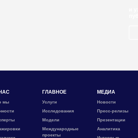
и 
пу
НАС
ГЛАВНОЕ
МЕДИА
о мы
Услуги
Новости
нности
Исследования
Пресс-релизы
сперты
Модели
Презентации
ажировки
Международные
Аналитика
проекты
казчики
Интервью