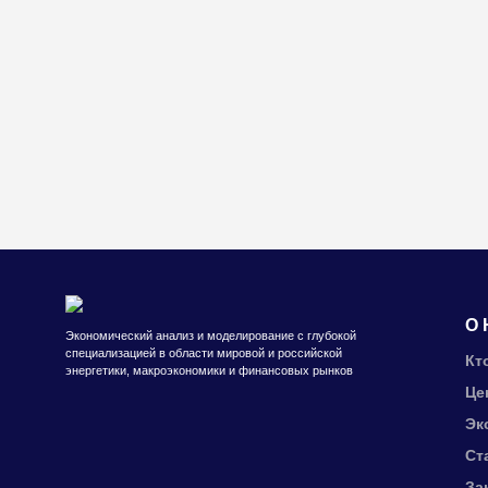
О 
Экономический анализ и моделирование с глубокой
специализацией в области мировой и российской
Кт
энергетики, макроэкономики и финансовых рынков
Це
Эк
Ст
За