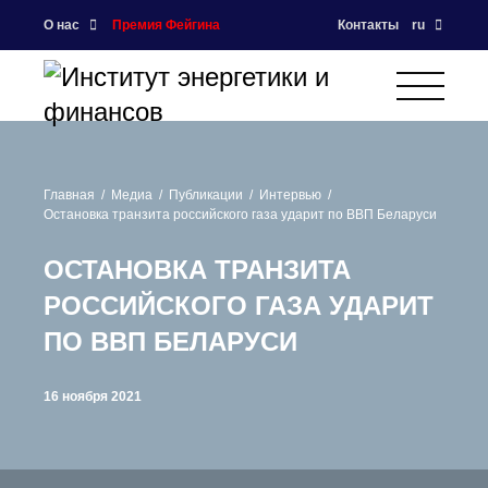
О нас
Премия Фейгина
Контакты
ru
Главная
Медиа
Публикации
Интервью
Остановка транзита российского газа ударит по ВВП Беларуси
ОСТАНОВКА ТРАНЗИТА
РОССИЙСКОГО ГАЗА УДАРИТ
ПО ВВП БЕЛАРУСИ
16 ноября 2021