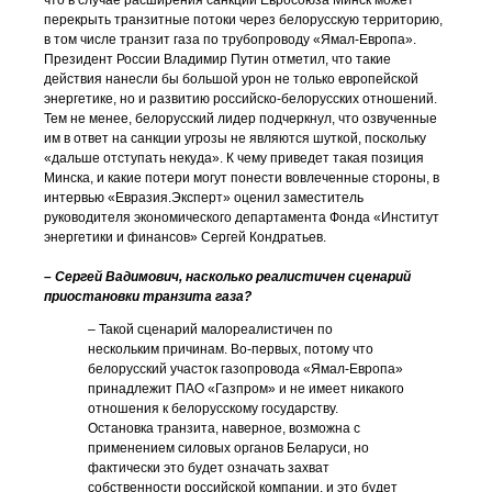
что в случае расширения санкций Евросоюза Минск может
перекрыть транзитные потоки через белорусскую территорию,
в том числе транзит газа по трубопроводу «Ямал-Европа».
Президент России Владимир Путин отметил, что такие
действия нанесли бы большой урон не только европейской
энергетике, но и развитию российско-белорусских отношений.
Тем не менее, белорусский лидер подчеркнул, что озвученные
им в ответ на санкции угрозы не являются шуткой, поскольку
«дальше отступать некуда». К чему приведет такая позиция
Минска, и какие потери могут понести вовлеченные стороны, в
интервью «Евразия.Эксперт» оценил заместитель
руководителя экономического департамента Фонда «Институт
энергетики и финансов» Сергей Кондратьев.
– Сергей Вадимович, насколько реалистичен сценарий
приостановки транзита газа?
– Такой сценарий малореалистичен по
нескольким причинам. Во-первых, потому что
белорусский участок газопровода «Ямал-Европа»
принадлежит ПАО «Газпром» и не имеет никакого
отношения к белорусскому государству.
Остановка транзита, наверное, возможна с
применением силовых органов Беларуси, но
фактически это будет означать захват
собственности российской компании, и это будет