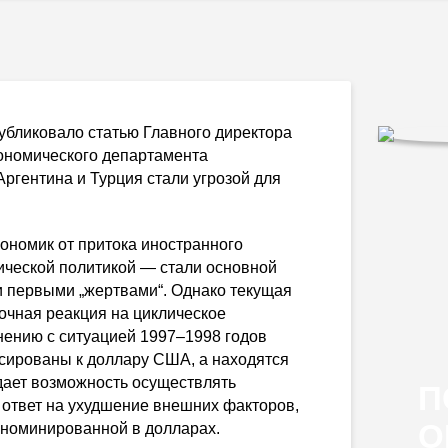
убликовало статью Главного директора
ономического департамента
Аргентина и Турция стали угрозой для
номик от притока иностранного
ической политикой — стали основной
и первыми „жертвами“. Однако текущая
очная реакция на циклическое
ению с ситуацией 1997–1998 годов
сированы к доллару США, а находятся
дает возможность осуществлять
П
 ответ на ухудшение внешних факторов,
О
и, номинированной в долларах.