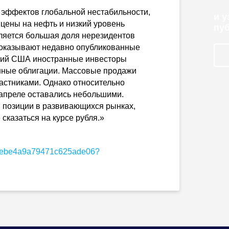
х эффектов глобальной нестабильности,
и 
 цены на нефть и низкий уровень
пу
вляется большая доля нерезидентов
 показывают недавно опубликованные
кций США иностранные инвесторы
енные облигации. Массовые продажи
астниками. Однако относительно
апреле оставались небольшими.
и позиции в развивающихся рынках,
 сказаться на курсе рубля.»
5b0ebe4a9a79471c625ade06?