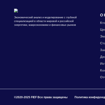
О 
Экономический анализ и моделирование с глубокой
специализацией в области мировой и российской
Кт
энергетики, макроэкономики и финансовых рынков
Це
Эк
Ст
За
Де
Ис
Ко
От
©2020-2025 FIEF Все права защищены
Политика конфиденц