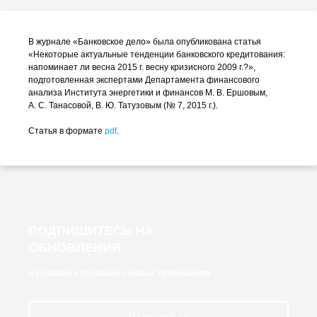
В журнале «Банковское дело» была опубликована статья
«Некоторые актуальные тенденции банковского кредитования:
напоминает ли весна 2015 г. весну кризисного 2009 г.?»,
подготовленная экспертами Департамента финансового
анализа Института энергетики и финансов
М. В. Ершовым
,
А. С. Танасовой
,
В. Ю. Татузовым
(№ 7, 2015 г.).
Статья в формате
pdf
.
ПОДПИШИТЕСЬ НА
ОБНОВЛЕНИЯ
и узнавайте первыми о новых публикациях