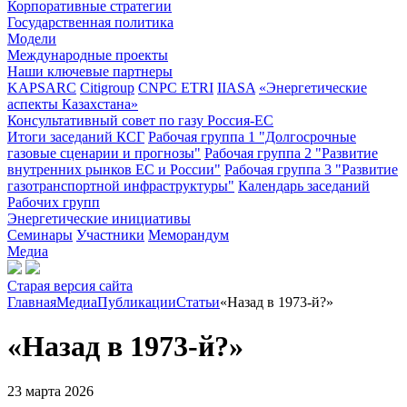
Корпоративные стратегии
Государственная политика
Модели
Международные проекты
Наши ключевые партнеры
KAPSARC
Citigroup
CNPC ETRI
IIASA
«Энергетические
аспекты Казахстана»
Консультативный совет по газу Россия-ЕС
Итоги заседаний КСГ
Рабочая группа 1 "Долгосрочные
газовые сценарии и прогнозы"
Рабочая группа 2 "Развитие
внутренних рынков ЕС и России"
Рабочая группа 3 "Развитие
газотранспортной инфраструктуры"
Календарь заседаний
Рабочих групп
Энергетические инициативы
Семинары
Участники
Меморандум
Медиа
Старая версия сайта
Главная
Медиа
Публикации
Статьи
«Назад в 1973-й?»
«Назад в 1973-й?»
23 марта 2026