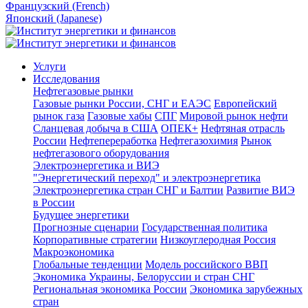
Французский (French)
Японский (Japanese)
Услуги
Исследования
Нефтегазовые рынки
Газовые рынки России, СНГ и ЕАЭС
Европейский
рынок газа
Газовые хабы
СПГ
Мировой рынок нефти
Сланцевая добыча в США
ОПЕК+
Нефтяная отрасль
России
Нефтепереработка
Нефтегазохимия
Рынок
нефтегазового оборудования
Электроэнергетика и ВИЭ
"Энергетический переход" и электроэнергетика
Электроэнергетика стран СНГ и Балтии
Развитие ВИЭ
в России
Будущее энергетики
Прогнозные сценарии
Государственная политика
Корпоративные стратегии
Низкоуглеродная Россия
Макроэкономика
Глобальные тенденции
Модель российского ВВП
Экономика Украины, Белоруссии и стран СНГ
Региональная экономика России
Экономика зарубежных
стран