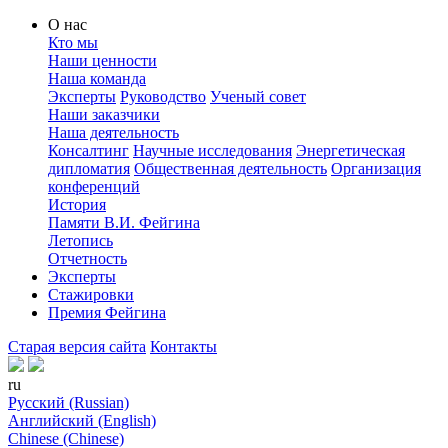
О нас
Кто мы
Наши ценности
Наша команда
Эксперты
Руководство
Ученый совет
Наши заказчики
Наша деятельность
Консалтинг
Научные исследования
Энергетическая
дипломатия
Общественная деятельность
Организация
конференций
История
Памяти В.И. Фейгина
Летопись
Отчетность
Эксперты
Стажировки
Премия Фейгина
Старая версия сайта
Контакты
ru
Русский (Russian)
Английский (English)
Chinese (Chinese)