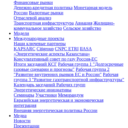
Финансовые рынки
Денежно-кредитная политика
Монетарная модель
России
Валютные рынки
Отраслевой анализ
Транспортная инфраструктура
Авиация
Жилищно-
коммунальное хозяйство
Сельское хозяйство
Модели
Международные проекты
Наши ключевые партнеры
KAPSARC
Citigroup
CNPC ETRI
IIASA
«Энергетические аспекты Казахстана»
Консультативный совет по газу Россия-ЕС
Итоги заседаний КСГ
Рабочая группа 1 "Долгосрочные
газовые сценарии и прогнозы"
Рабочая группа 2
"Развитие внутренних рынков ЕС и России"
Рабочая
группа 3 "Развитие газотранспортной инфраструктуры"
Календарь заседаний Рабочих групп
Энергетические инициативы
Семинары
Участники
Меморандум
Евразийская энергетическая и экономическая
интеграция
Внешняя энергетическая политика России
Медиа
Новости
Презентации