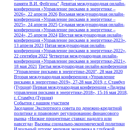
памяти В.И. Фейгина"
Девятая международная онлайн-
конференция «Управление рисками в энергетике –
2026», 22 апреля 2026
Восьмая международная онлайн-
конференция «Управление рисками в энергетике –
2025», 24 апреля 2025
Седьмая международная онлайн-
конференция «Управление рисками в энергетике –
2024», 25 апреля 2024
Шестая международная онлайн-
конференция «Управление рисками в энергетике-2023»,
13 апреля 2023
Пятая международная онлайн-
конференция «Управление рисками в энергетике-2022»,
22 сентября 2022
Четвертая международная онлайн-
конференция «Управление рисками в энергетике-2021»,
18 мая 2021
Третья международная онлайн-конференция
"Управление рисками в энергетике-2020", 28 мая 2020
Вторая международная конференция «Управление
рисками в энергетике-2019», 27-28 мая 2019, г. Стамбул
(Турция)
Первая международная конференция «Лидеры
управления рисками в энергетике-2018», 15-16 мая 2018,
г. Стамбул (Турция)
События с нашим участием
Заседание Экспертного совета по денежно-кредитной
политике и правовому регулированию финансового
рынка
«Низкие процентные ставки: надолго или
навсегда»
Вызовы социально-экономической политики
Идеальный шторм: мировая экономика в глубокой