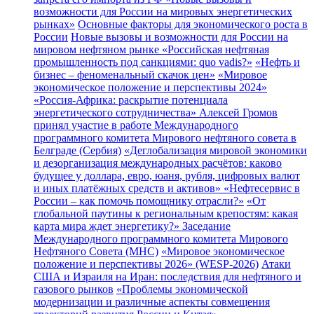
возможности для России на мировых энергетических
рынках»
Основные факторы для экономического роста в
России
Новые вызовы и возможности для России на
мировом нефтяном рынке
«Российская нефтяная
промышленность под санкциями: quo vadis?»
«Нефть и
бизнес – феноменальный скачок цен»
«Мировое
экономическое положение и перспективы 2024»
«Россия-Африка: раскрытие потенциала
энергетического сотрудничества»
Алексей Громов
принял участие в работе Международного
программного комитета Мирового нефтяного совета в
Белграде (Сербия)
«Деглобализация мировой экономики
и дезорганизация международных расчётов: каково
будущее у доллара, евро, юаня, рубля, цифровых валют
и иных платёжных средств и активов»
«Нефтесервис в
России – как помочь помощнику отрасли?»
«От
глобальной паутины к региональным крепостям: какая
карта мира ждет энергетику?»
Заседание
Международного программного комитета Мирового
Нефтяного Совета (МНС)
«Мировое экономическое
положение и перспективы 2026» (WESP-2026)
Атаки
США и Израиля на Иран: последствия для нефтяного и
газового рынков
«Проблемы экономической
модернизации и различные аспекты совмещения