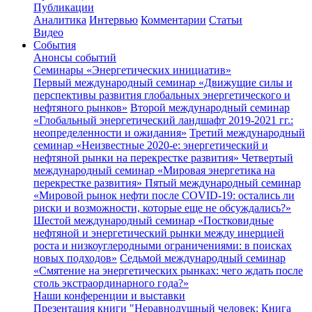
Публикации
Аналитика
Интервью
Комментарии
Статьи
Видео
События
Анонсы событий
Семинары «Энергетических инициатив»
Первый международный семинар «Движущие силы и
перспективы развития глобальных энергетического и
нефтяного рынков»
Второй международный семинар
«Глобальный энергетический ландшафт 2019-2021 гг.:
неопределенности и ожидания»
Третий международный
семинар «Неизвестные 2020-е: энергетический и
нефтяной рынки на перекрестке развития»
Четвертый
международный семинар «Мировая энергетика на
перекрестке развития»
Пятый международный семинар
«Мировой рынок нефти после COVID-19: остались ли
риски и возможности, которые еще не обсуждались?»
Шестой международный семинар «Постковидные
нефтяной и энергетический рынки между инерцией
роста и низкоуглеродными ограничениями: в поисках
новых подходов»
Седьмой международный семинар
«Смятение на энергетических рынках: чего ждать после
столь экстраординарного года?»
Наши конференции и выставки
Презентация книги "Неравнодушный человек: Книга