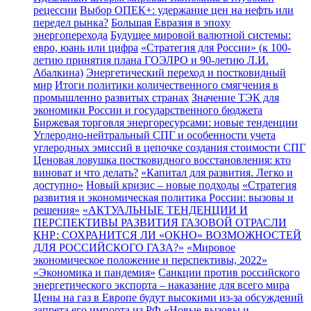
рецессии
Выбор ОПЕК+: удержание цен на нефть или
передел рынка?
Большая Евразия в эпоху
энергоперехода
Будущее мировой валютной системы:
евро, юань или цифра
«Стратегия для России» (к 100-
летию принятия плана ГОЭЛРО и 90-летию Л.И.
Абалкина)
Энергетический переход и постковидный
мир
Итоги политики количественного смягчения в
промышленно развитых странах
Значение ТЭК для
экономики России и государственного бюджета
Биржевая торговля энергоресурсами: новые тенденции
Углеродно-нейтральный СПГ и особенности учета
углеродных эмиссий в цепочке создания стоимости СПГ
Ценовая ловушка постковидного восстановления: кто
виноват и что делать?
«Капитал для развития. Легко и
доступно»
Новый кризис – новые подходы
«Стратегия
развития и экономическая политика России: вызовы и
решения»
«АКТУАЛЬНЫЕ ТЕНДЕНЦИИ И
ПЕРСПЕКТИВЫ РАЗВИТИЯ ГАЗОВОЙ ОТРАСЛИ
КНР: СОХРАНИТСЯ ЛИ «ОКНО» ВОЗМОЖНОСТЕЙ
ДЛЯ РОССИЙСКОГО ГАЗА?»
«Мировое
экономическое положение и перспективы, 2022»
«Экономика и пандемия»
Санкции против российского
энергетического экспорта – наказание для всего мира
Цены на газ в Европе будут высокими из-за обсуждений
запрета его импорта из РФ
«Новые вызовы и