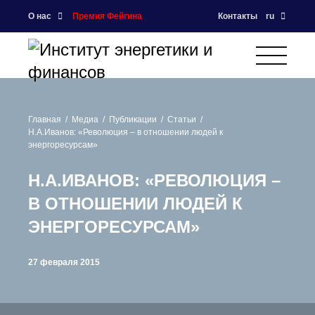
О нас
Премия Фейгина
Контакты
ru
Главная
Медиа
Публикации
Статьи
Н.А.Иванов: «Революция – в отношении людей к
энергоресурсам»
Н.А.ИВАНОВ: «РЕВОЛЮЦИЯ –
В ОТНОШЕНИИ ЛЮДЕЙ К
ЭНЕРГОРЕСУРСАМ»
27 февраля 2015