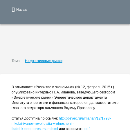
Назад
Тема:
Нефтегазовые рынки
В альманахе «Развитие и экономика» (№ 12, февраль 2015 г.)
опубликовано интервью
Н. А. Иванова
, заведующего сектором
«Энергетические рынки» Энергетического департамента
Института энергетики и финансов, которое он дал заместителю
главного редактора альманаха Вадиму Прозорову.
Статья доступна по ссылке:
http://devec.ru/almanah/12/1798-
nikolaj-ivanov-revoljutsija-v-otnoshenii-
ljudej-k-energoresursam
.
html
или в формате
pdf
.