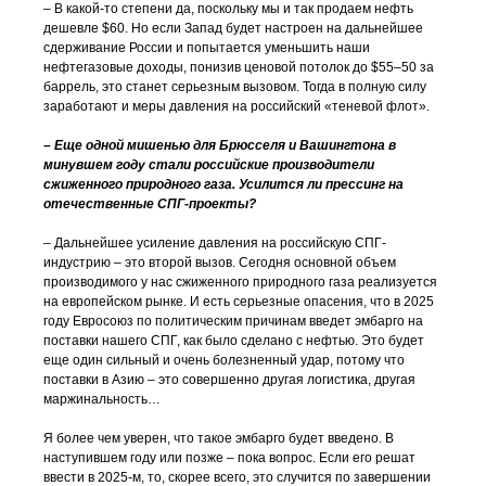
– В какой-то степени да, поскольку мы и так продаем нефть
дешевле $60. Но если Запад будет настроен на дальнейшее
сдерживание России и попытается уменьшить наши
нефтегазовые доходы, понизив ценовой потолок до $55–50 за
баррель, это станет серьезным вызовом. Тогда в полную силу
заработают и меры давления на российский «теневой флот».
– Еще одной мишенью для Брюсселя и Вашингтона в
минувшем году стали российские производители
сжиженного природного газа. Усилится ли прессинг на
отечественные СПГ-проекты?
– Дальнейшее усиление давления на российскую СПГ-
индустрию – это второй вызов. Сегодня основной объем
производимого у нас сжиженного природного газа реализуется
на европейском рынке. И есть серьезные опасения, что в 2025
году Евросоюз по политическим причинам введет эмбарго на
поставки нашего СПГ, как было сделано с нефтью. Это будет
еще один сильный и очень болезненный удар, потому что
поставки в Азию – это совершенно другая логистика, другая
маржинальность…
Я более чем уверен, что такое эмбарго будет введено. В
наступившем году или позже – пока вопрос. Если его решат
ввести в 2025-м, то, скорее всего, это случится по завершении