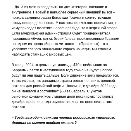
– Да. И их можно разделить на две категории: внешние и
внутренние. Первый и наиболее серьезный внешний вызов –
приход администрации Дональда Трампа и сопутствующая
этому неопределенность. У нас пока нет четкого понимания, к
чему приведет политика нового президента в нефтяной сфере.
Если американская администрация будет придерживаться
парадигмы «бури, детка, бури» (слова, произнесенные Трампом
на одном из предвыборных митингов. – «Профиль»), то в
условиях слабого глобального спроса на нефть мы сможем
наблюдать стагнацию мировых цен.
В конце 2024-го цены опустились до $70 с небольшим за
баррель и расти в наступившем году точно не будут. Вопрос,
будут ли они падать дальше. Если движение вниз продолжится,
то велик риск, что западные страны решат понизить ценовой
потолок для российской нефти. Напомню, с декабря 2022 года
он не менялся и составляет $60 за баррель. С учетом
рыночной конъюнктуры львиная доля российских поставок в
декабре прошлого года осуществлялась по цене ниже этого
потолка.
– Тогда выходит, санкции против российского «теневого
флота» не имеют особого смысла?