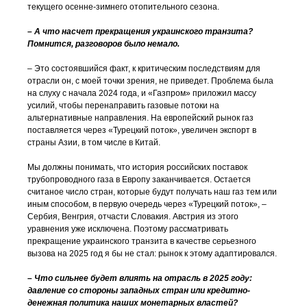
текущего осенне-зимнего отопительного сезона.
– А что насчет прекращения украинского транзита?
Помнится, разговоров было немало.
– Это состоявшийся факт, к критическим последствиям для
отрасли он, с моей точки зрения, не приведет. Проблема была
на слуху с начала 2024 года, и «Газпром» приложил массу
усилий, чтобы перенаправить газовые потоки на
альтернативные направления. На европейский рынок газ
поставляется через «Турецкий поток», увеличен экспорт в
страны Азии, в том числе в Китай.
Мы должны понимать, что история российских поставок
трубопроводного газа в Европу заканчивается. Остается
считаное число стран, которые будут получать наш газ тем или
иным способом, в первую очередь через «Турецкий поток», –
Сербия, Венгрия, отчасти Словакия. Австрия из этого
уравнения уже исключена. Поэтому рассматривать
прекращение украинского транзита в качестве серьезного
вызова на 2025 год я бы не стал: рынок к этому адаптировался.
– Что сильнее будет влиять на отрасль в 2025 году:
давление со стороны западных стран или кредитно-
денежная политика наших монетарных властей?