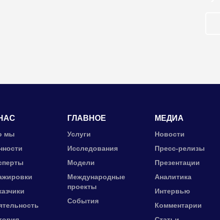
НАС
ГЛАВНОЕ
МЕДИА
о мы
Услуги
Новости
нности
Исследования
Пресс-релизы
сперты
Модели
Презентации
ажировки
Международные
Аналитика
проекты
казчики
Интервью
События
ятельность
Комментарии
тория
Статьи