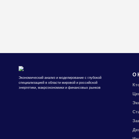
О 
Экономический анализ и моделирование с глубокой
специализацией в области мировой и российской
Кт
энергетики, макроэкономики и финансовых рынков
Це
Эк
Ст
За
Де
Ис