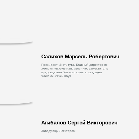
Салихов Марсель Робертович
Президент Института, Главный директор по
экономическому направлению, заместитель
председателя Ученого совета, кандидат
экономических наук
Агибалов Сергей Викторович
Заведующий сектором