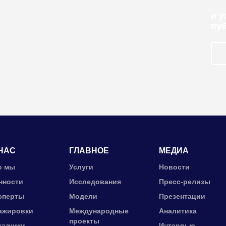
и 
пу
НАС
ГЛАВНОЕ
МЕДИА
о мы
Услуги
Новости
нности
Исследования
Пресс-релизы
сперты
Модели
Презентации
ажировки
Международные
Аналитика
проекты
казчики
Интервью