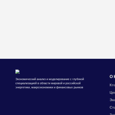
О 
Экономический анализ и моделирование с глубокой
специализацией в области мировой и российской
Кт
энергетики, макроэкономики и финансовых рынков
Це
Эк
Ст
За