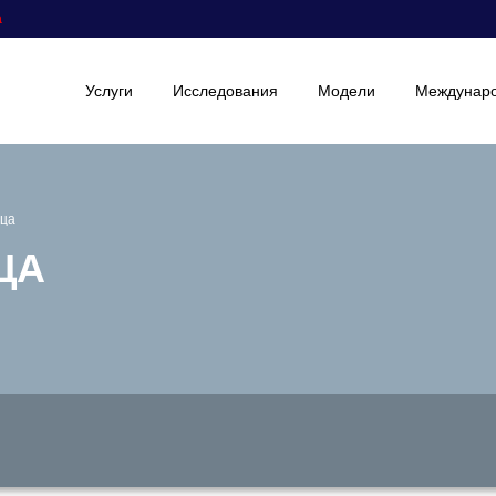
а
Услуги
Исследования
Модели
Междунаро
нца
ЦА