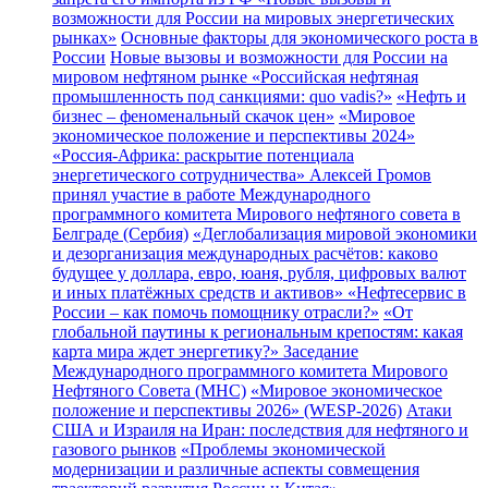
возможности для России на мировых энергетических
рынках»
Основные факторы для экономического роста в
России
Новые вызовы и возможности для России на
мировом нефтяном рынке
«Российская нефтяная
промышленность под санкциями: quo vadis?»
«Нефть и
бизнес – феноменальный скачок цен»
«Мировое
экономическое положение и перспективы 2024»
«Россия-Африка: раскрытие потенциала
энергетического сотрудничества»
Алексей Громов
принял участие в работе Международного
программного комитета Мирового нефтяного совета в
Белграде (Сербия)
«Деглобализация мировой экономики
и дезорганизация международных расчётов: каково
будущее у доллара, евро, юаня, рубля, цифровых валют
и иных платёжных средств и активов»
«Нефтесервис в
России – как помочь помощнику отрасли?»
«От
глобальной паутины к региональным крепостям: какая
карта мира ждет энергетику?»
Заседание
Международного программного комитета Мирового
Нефтяного Совета (МНС)
«Мировое экономическое
положение и перспективы 2026» (WESP-2026)
Атаки
США и Израиля на Иран: последствия для нефтяного и
газового рынков
«Проблемы экономической
модернизации и различные аспекты совмещения