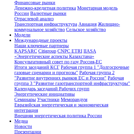
Финансовые рынки
Денежно-кредитная политика
Монетарная модель
России
Валютные рынки
Отраслевой анализ
Транспортная инфраструктура
Авиация
Жилищно-
коммунальное хозяйство
Сельское хозяйство
Модели
Международные проекты
Наши ключевые партнеры
KAPSARC
Citigroup
CNPC ETRI
IIASA
«Энергетические аспекты Казахстана»
Консультативный совет по газу Россия-ЕС
Итоги заседаний КСГ
Рабочая группа 1 "Долгосрочные
газовые сценарии и прогнозы"
Рабочая группа 2
"Развитие внутренних рынков ЕС и России"
Рабочая
группа 3 "Развитие газотранспортной инфраструктуры"
Календарь заседаний Рабочих групп
Энергетические инициативы
Семинары
Участники
Меморандум
Евразийская энергетическая и экономическая
интеграция
Внешняя энергетическая политика России
Медиа
Новости
Презентации