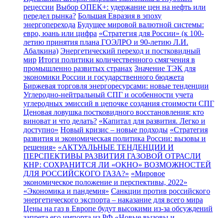
рецессии
Выбор ОПЕК+: удержание цен на нефть или
передел рынка?
Большая Евразия в эпоху
энергоперехода
Будущее мировой валютной системы:
евро, юань или цифра
«Стратегия для России» (к 100-
летию принятия плана ГОЭЛРО и 90-летию Л.И.
Абалкина)
Энергетический переход и постковидный
мир
Итоги политики количественного смягчения в
промышленно развитых странах
Значение ТЭК для
экономики России и государственного бюджета
Биржевая торговля энергоресурсами: новые тенденции
Углеродно-нейтральный СПГ и особенности учета
углеродных эмиссий в цепочке создания стоимости СПГ
Ценовая ловушка постковидного восстановления: кто
виноват и что делать?
«Капитал для развития. Легко и
доступно»
Новый кризис – новые подходы
«Стратегия
развития и экономическая политика России: вызовы и
решения»
«АКТУАЛЬНЫЕ ТЕНДЕНЦИИ И
ПЕРСПЕКТИВЫ РАЗВИТИЯ ГАЗОВОЙ ОТРАСЛИ
КНР: СОХРАНИТСЯ ЛИ «ОКНО» ВОЗМОЖНОСТЕЙ
ДЛЯ РОССИЙСКОГО ГАЗА?»
«Мировое
экономическое положение и перспективы, 2022»
«Экономика и пандемия»
Санкции против российского
энергетического экспорта – наказание для всего мира
Цены на газ в Европе будут высокими из-за обсуждений
запрета его импорта из РФ
«Новые вызовы и