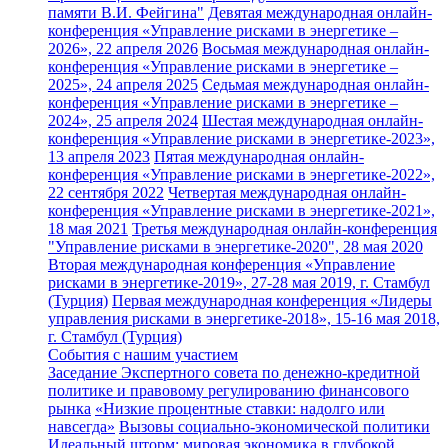
памяти В.И. Фейгина"
Девятая международная онлайн-
конференция «Управление рисками в энергетике –
2026», 22 апреля 2026
Восьмая международная онлайн-
конференция «Управление рисками в энергетике –
2025», 24 апреля 2025
Седьмая международная онлайн-
конференция «Управление рисками в энергетике –
2024», 25 апреля 2024
Шестая международная онлайн-
конференция «Управление рисками в энергетике-2023»,
13 апреля 2023
Пятая международная онлайн-
конференция «Управление рисками в энергетике-2022»,
22 сентября 2022
Четвертая международная онлайн-
конференция «Управление рисками в энергетике-2021»,
18 мая 2021
Третья международная онлайн-конференция
"Управление рисками в энергетике-2020", 28 мая 2020
Вторая международная конференция «Управление
рисками в энергетике-2019», 27-28 мая 2019, г. Стамбул
(Турция)
Первая международная конференция «Лидеры
управления рисками в энергетике-2018», 15-16 мая 2018,
г. Стамбул (Турция)
События с нашим участием
Заседание Экспертного совета по денежно-кредитной
политике и правовому регулированию финансового
рынка
«Низкие процентные ставки: надолго или
навсегда»
Вызовы социально-экономической политики
Идеальный шторм: мировая экономика в глубокой