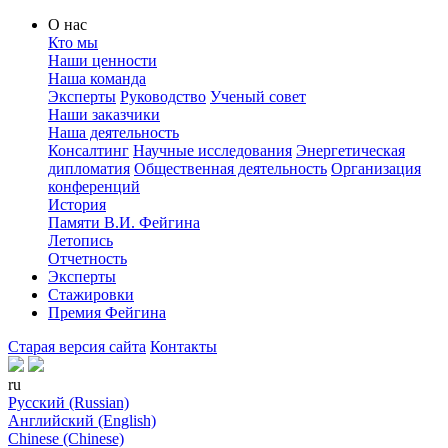
О нас
Кто мы
Наши ценности
Наша команда
Эксперты
Руководство
Ученый совет
Наши заказчики
Наша деятельность
Консалтинг
Научные исследования
Энергетическая
дипломатия
Общественная деятельность
Организация
конференций
История
Памяти В.И. Фейгина
Летопись
Отчетность
Эксперты
Стажировки
Премия Фейгина
Старая версия сайта
Контакты
ru
Русский (Russian)
Английский (English)
Chinese (Chinese)