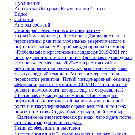
Публикации
Аналитика
Интервью
Комментарии
Статьи
Видео
События
Анонсы событий
Семинары «Энергетических инициатив»
Первый международный семинар «Движущие силы и
перспективы развития глобальных энергетического и
нефтяного рынков»
Второй международный семинар
«Глобальный энергетический ландшафт 2019-2021 гг.:
неопределенности и ожидания»
Третий международный
семинар «Неизвестные 2020-е: энергетический и
нефтяной рынки на перекрестке развития»
Четвертый
международный семинар «Мировая энергетика на
перекрестке развития»
Пятый международный семинар
«Мировой рынок нефти после COVID-19: остались ли
риски и возможности, которые еще не обсуждались?»
Шестой международный семинар «Постковидные
нефтяной и энергетический рынки между инерцией
роста и низкоуглеродными ограничениями: в поисках
новых подходов»
Седьмой международный семинар
«Смятение на энергетических рынках: чего ждать после
столь экстраординарного года?»
Наши конференции и выставки
Презентация книги "Неравнодушный человек: Книга