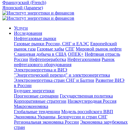
Французский (French)
Японский (Japanese)
Услуги
Исследования
Нефтегазовые рынки
Газовые рынки России, СНГ и ЕАЭС
Европейский
рынок газа
Газовые хабы
СПГ
Мировой рынок нефти
Сланцевая добыча в США
ОПЕК+
Нефтяная отрасль
России
Нефтепереработка
Нефтегазохимия
Рынок
нефтегазового оборудования
Электроэнергетика и ВИЭ
"Энергетический переход" и электроэнергетика
Электроэнергетика стран СНГ и Балтии
Развитие ВИЭ
в России
Будущее энергетики
Прогнозные сценарии
Государственная политика
Корпоративные стратегии
Низкоуглеродная Россия
Макроэкономика
Глобальные тенденции
Модель российского ВВП
Экономика Украины, Белоруссии и стран СНГ
Региональная экономика России
Экономика зарубежных
стран