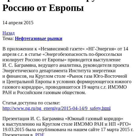
Россию от Европы
14 апреля 2015
Назад
Тема:
Нефтегазовые рынки
В приложении к «Независимой газете»
«НГ-Энергия»
от 14
апреля с.г. в статье «Энергобезопасность
по-брюссельски
изолирует Россию от Европы» приводится выступление
И. С. Баграмяна
, ведущего аналитика, руководителя проекта
Энергетического департамента Института энергетики
и финансов, на Круглом столе «Рынок газа
Юго-Восточной
и Центральной Европы в условиях формирующегося южного
газового коридора», проводившегося 19 марта с.г. ИМЭМО
РАН и Российским газовым обществом.
Статья доступна по ссылке:
http://www.ng.ru/ng_energiya/
2015-04-14
/9_safety.
html
Презентация
И. С. Баграмяна
«Южный газовый коридор»
к выступлению на Круглом столе ИМЭМО РАН и НП «РГО»
19.03.2015
была опубликована на нашем сайте 17 марта 2015 г.
Презентация в
PDF
.