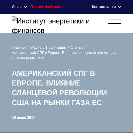
О нас
Премия Фейгина
Контакты
ru
Главная
Медиа
Публикации
Статьи
Американский СПГ в Европе. Влияние сланцевой революции
США на рынки газа ЕС
АМЕРИКАНСКИЙ СПГ В
ЕВРОПЕ. ВЛИЯНИЕ
СЛАНЦЕВОЙ РЕВОЛЮЦИИ
США НА РЫНКИ ГАЗА ЕС
16 июня 2017