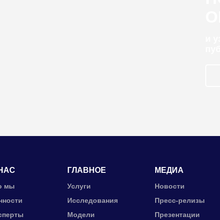
О
и 
пу
НАС
ГЛАВНОЕ
МЕДИА
о мы
Услуги
Новости
нности
Исследования
Пресс-релизы
сперты
Модели
Презентации