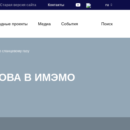
Старая версия сайта
Контакты
ru
дные проекты
Медиа
События
Поиск
 сланцевому газу
НОВА В ИМЭМО