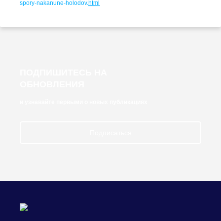
spory-nakanune-holodov
.
html
ПОДПИШИТЕСЬ НА
ОБНОВЛЕНИЯ
и узнавайте первыми о новых публикациях
Подписаться