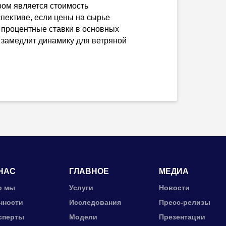
ром является стоимость
пективе, если цены на сырье
а процентные ставки в основных
м замедлит динамику для ветряной
НАС
ГЛАВНОЕ
МЕДИА
о мы
Услуги
Новости
нности
Исследования
Пресс-релизы
сперты
Модели
Презентации