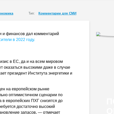
ономика
Тип:
Комментарии для СМИ
ки и финансов дал комментарий
ители в 2022 году.
ризис в ЕС, да и на всем мировом
ут оказаться высокими даже в случае
ает президент Института энергетики и
цен на европейском рынке
льно оптимистичном сценарии по
П
а в европейских ПХГ снизятся до
ребуется достаточно высокий
О
тановление запасов, — отмечает