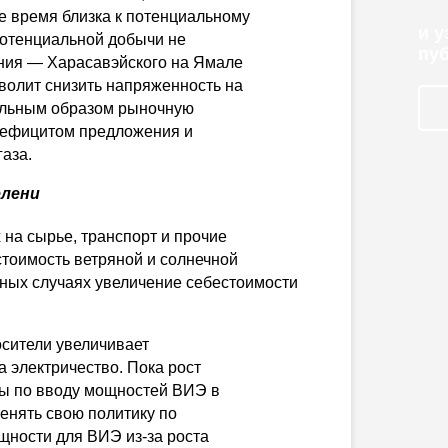
е время близка к потенциальному
и 
потенциальной добычи не
пу
ения — Харасавэйского на Ямале
зволит снизить напряженность на
альным образом рыночную
дефицитом предложения и
газа.
елени
 на сырье, транспорт и прочие
тоимость ветряной и солнечной
ьных случаях увеличение себестоимости
сители увеличивает
а электричество. Пока рост
ны по вводу мощностей ВИЭ в
енять свою политику по
щности для ВИЭ из-за роста