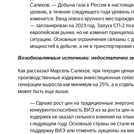
Салихов. — Добыча газа в России в настояще
уровню, в течение следующего года уровень 
изменится. Ввод нового крупного месторожд
— запланирован на 2023 год. Запуск СП-2 по
европейском рынке, но не изменит принципи
ситуацию. Основные ограничения связаны с 
мощностей в добыче, а не в транспортировке 
Возобновляемые источники: недостаточно з
Как рассказал Марсель Салихов, при текущих ценах
производственные издержки инвестиционная себес
генерации выросла как минимум на 25%, а в отдел
может быть еще выше.
— Однако рост цен на традиционные энергоно
конкурентоспособность ВИЭ из-за роста цен н
издержек не оказал сильного влияния на пла
следующем году. Основные страны не стали м
поддержку ВИЭ или отменять аукционы на мо