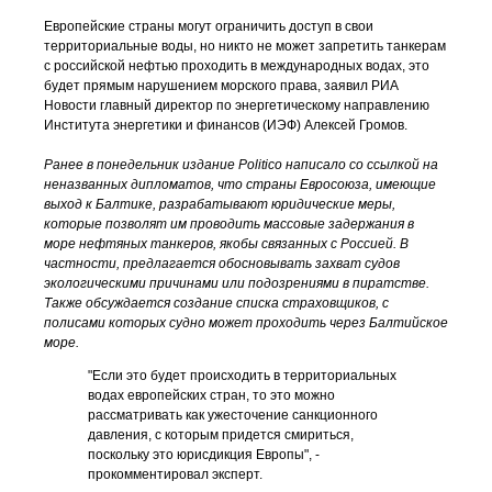
Европейские страны могут ограничить доступ в свои
территориальные воды, но никто не может запретить танкерам
с российской нефтью проходить в международных водах, это
будет прямым нарушением морского права, заявил РИА
Новости главный директор по энергетическому направлению
Института энергетики и финансов (ИЭФ) Алексей Громов.
Ранее в понедельник издание Politico написало со ссылкой на
неназванных дипломатов, что страны Евросоюза, имеющие
выход к Балтике, разрабатывают юридические меры,
которые позволят им проводить массовые задержания в
море нефтяных танкеров, якобы связанных с Россией. В
частности, предлагается обосновывать захват судов
экологическими причинами или подозрениями в пиратстве.
Также обсуждается создание списка страховщиков, с
полисами которых судно может проходить через Балтийское
море.
"Если это будет происходить в территориальных
водах европейских стран, то это можно
рассматривать как ужесточение санкционного
давления, с которым придется смириться,
поскольку это юрисдикция Европы", -
прокомментировал эксперт.