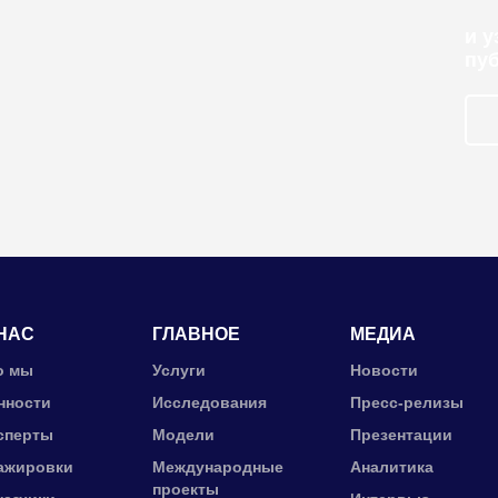
и 
пу
НАС
ГЛАВНОЕ
МЕДИА
о мы
Услуги
Новости
нности
Исследования
Пресс-релизы
сперты
Модели
Презентации
ажировки
Международные
Аналитика
проекты