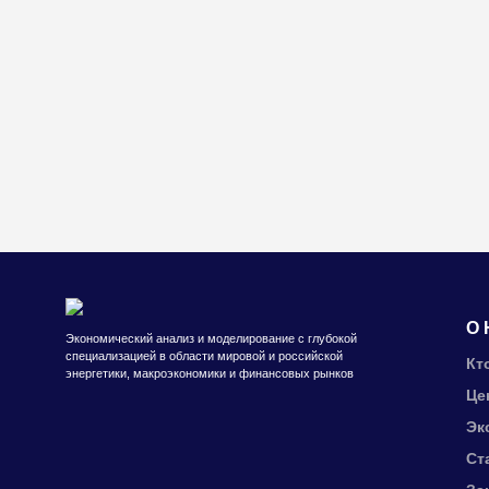
О 
Экономический анализ и моделирование с глубокой
специализацией в области мировой и российской
Кт
энергетики, макроэкономики и финансовых рынков
Це
Эк
Ст