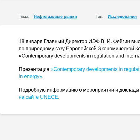
Тема:
Нефтегазовые рынки
Тип:
Исследования
18 января Главный Директор ИЭФ
В. И. Фейгин
выс
по природному газу Европейской Экономической 
«Сontemporary developments in regulation and internat
Презентация
«Сontemporary developments in regulati
in energy»
.
Подробную информацию о мероприятии и доклады 
на сайте UNECE
.