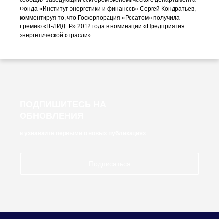
сообщил заведующий сектором экономического департамента
Фонда «Институт энергетики и финансов» Сергей Кондратьев,
комментируя то, что Госкорпорация «Росатом» получила
премию
«IT-ЛИДЕР»
2012 года в номинации «Предприятия
энергетической отрасли».
ПОДПИШИТЕСЬ НА
ОБНОВЛЕНИЯ
и узнавайте первыми о новых публикациях
Подписаться