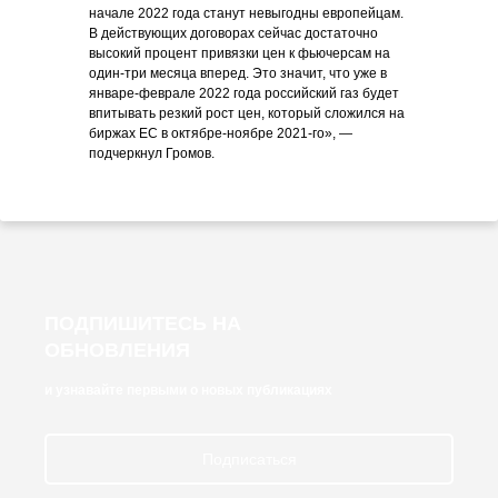
начале 2022 года станут невыгодны европейцам.
В действующих договорах сейчас достаточно
высокий процент привязки цен к фьючерсам на
один-три месяца вперед. Это значит, что уже в
январе-феврале 2022 года российский газ будет
впитывать резкий рост цен, который сложился на
биржах ЕС в октябре-ноябре 2021-го», —
подчеркнул Громов.
ПОДПИШИТЕСЬ НА
ОБНОВЛЕНИЯ
и узнавайте первыми о новых публикациях
Подписаться