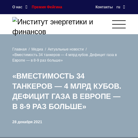
О нас
Премия Фейгина
Контакты
ru
Главная
Медиа
Актуальные новости
«Вместимость 34 танкеров — 4 млрд кубов. Дефицит газа в
Европе — в 8-9 раз больше»
«ВМЕСТИМОСТЬ 34
ТАНКЕРОВ — 4 МЛРД КУБОВ.
ДЕФИЦИТ ГАЗА В ЕВРОПЕ —
В 8-9 РАЗ БОЛЬШЕ»
28 декабря 2021