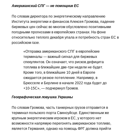
Американский СПГ — не помощник ЕС
По словам директора по энергетическому направлению
Института энергетики и финансов Алексея Громова, падение
биржевых цен сейчас во многом обусловлено позитивными
погодными прогнозами в европейских странах. На фоне
относительно теплого декабря упала и потребность стран ЕС в
российском газе.
«Отправка американского СПГ в европейские
терминалы — важный сигнал для биржевых
спекулянтов. Он означает, что рисков дефицита
топлива в ближайшие две-три недели не будет.
Кроме того, в ближайшие 10 дней в Европе
ожидается резкое потепление. Например, в
Брюсселе и Берлине в начале 2022 года будет до
+10-15С», — подчеркнул Громов.
Географическая ловушка Украины
По словам Громова, часть танкерных грузов отправится в
терминал польского порта Свиноуйсце. Единственным же
крупным энергетическим игроком в ЕС, у которого нет
возможности напрямую перегонять американское топливо,
является Германия, однако на помощь ФРГ должна прийти