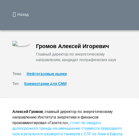
Назад
Громов Алексей Игоревич
Главный директор по энергетическому
направлению, кандидат географических наук
Тема:
Нефтегазовые рынки
Тип:
Комментарии для СМИ
Алексей Громов
, главный директор по энергетическому
направлению Института энергетики и финансов
прокомментировал «Газете.ru»,
стоит ли ожидать
долгосрочного тренда на уменьшение стоимости природного
газа в результате разворота танкеров с СПГ из Азии в Европу.