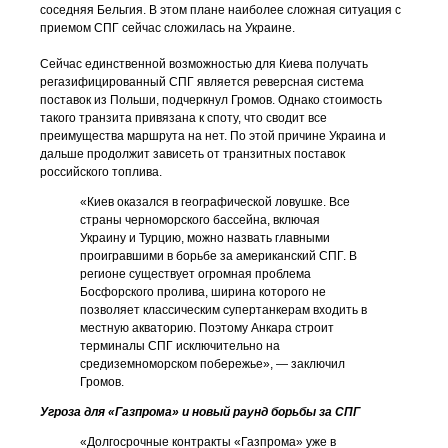
соседняя Бельгия. В этом плане наиболее сложная ситуация с
приемом СПГ сейчас сложилась на Украине.
Сейчас единственной возможностью для Киева получать
регазифицированный СПГ является реверсная система
поставок из Польши, подчеркнул Громов. Однако стоимость
такого транзита привязана к споту, что сводит все
преимущества маршрута на нет. По этой причине Украина и
дальше продолжит зависеть от транзитных поставок
российского топлива.
«Киев оказался в географической ловушке. Все
страны черноморского бассейна, включая
Украину и Турцию, можно назвать главными
проигравшими в борьбе за американский СПГ. В
регионе существует огромная проблема
Босфорского пролива, ширина которого не
позволяет классическим супертанкерам входить в
местную акваторию. Поэтому Анкара строит
терминалы СПГ исключительно на
средиземноморском побережье», — заключил
Громов.
Угроза для «Газпрома» и новый раунд борьбы за СПГ
«Долгосрочные контракты «Газпрома» уже в