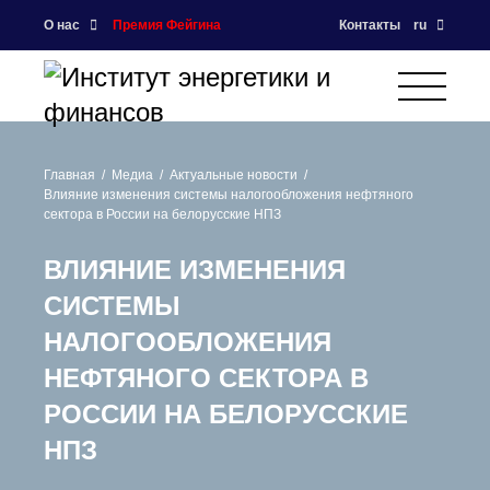
О нас
Премия Фейгина
Контакты
ru
Главная
Медиа
Актуальные новости
Влияние изменения системы налогообложения нефтяного
сектора в России на белорусские НПЗ
ВЛИЯНИЕ ИЗМЕНЕНИЯ
СИСТЕМЫ
НАЛОГООБЛОЖЕНИЯ
НЕФТЯНОГО СЕКТОРА В
РОССИИ НА БЕЛОРУССКИЕ
НПЗ