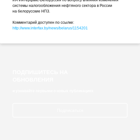
ИА
Интерфакс-Белоруссия
по вопросу влияния изменения
системы налогообложения нефтяного сектора в России
на белорусские НПЗ.
Комментарий доступен по ссылке:
http://www.interfax.by/news/belarus/1154201
ПОДПИШИТЕСЬ НА
ОБНОВЛЕНИЯ
и узнавайте первыми о новых публикациях
Подписаться