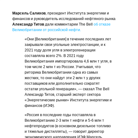
Марсель Салихов
, президент Института энергетики и
финансов и руководитель исследований нефтяного рынка
Александр Титов
дали комментарии The Bell
об отказе
Великобритании от российской нефти.
«Они [Великобритания] в течение последних лет
закрывали свои угольные электростанции, и к
2021 году доля угля в электрогенерации
составляла всего 2%. В 2021 году
Великобритания импортировала 4,6 млн т угля, в
том числе 2 млн т из России. Учитывая, что
риторика Великобритании одна из самых
жестких, то они найдут эти 2 млн т у других
поставщиков или дополнительно сократят
остатки угольной генерации», — сказал The Bell
Александр Титов, старший эксперт сектора
«Энергетические рынки» Института энергетики и
финансов (ИЭФ).
«Россия в последние годы поставляла в
Великобританию 2-3 млн т нефти и 5-6 млн т
нефтепродуктов (в основном дизельное топливо
и тяжелые дистилляты), — говорит директор
экономического направления ИЭФ Марсель