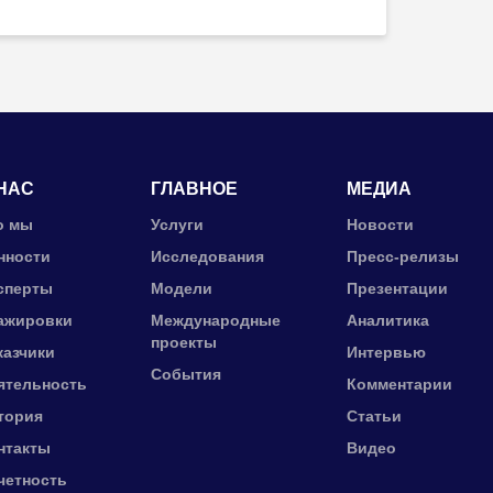
НАС
ГЛАВНОЕ
МЕДИА
о мы
Услуги
Новости
нности
Исследования
Пресс-релизы
сперты
Модели
Презентации
ажировки
Международные
Аналитика
проекты
казчики
Интервью
События
ятельность
Комментарии
тория
Статьи
нтакты
Видео
четность