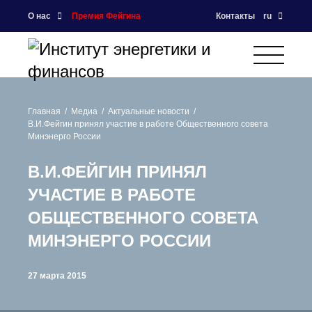
О нас
Премия Фейгина
Контакты
ru
Главная
Медиа
Актуальные новости
В.И.Фейгин принял участие в работе Общественного совета
Минэнерго России
В.И.ФЕЙГИН ПРИНЯЛ
УЧАСТИЕ В РАБОТЕ
ОБЩЕСТВЕННОГО СОВЕТА
МИНЭНЕРГО РОССИИ
27 марта 2015