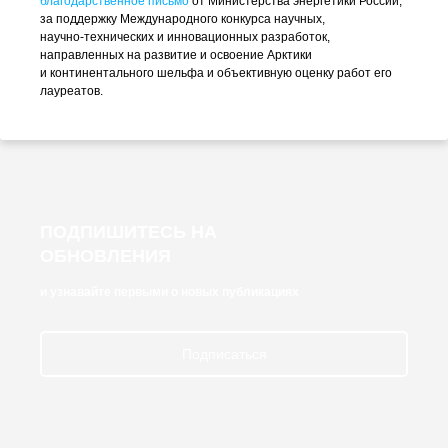
благодарственное письмо
от Министерства энергетики России,
за поддержку Международного конкурса научных,
научно-технических
и инновационных разработок,
направленных на развитие и освоение Арктики
и континентального шельфа и объективную оценку работ его
лауреатов.
ПОДПИШИТЕСЬ НА
ОБНОВЛЕНИЯ
и узнавайте первыми о новых публикациях
Подписаться