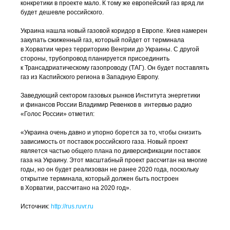
конкретики в проекте мало. К тому же европейский газ вряд ли
будет дешевле российского.
Украина нашла новый газовой коридор в Европе. Киев намерен
закупать сжиженный газ, который пойдет от терминала
в Хорватии через территорию Венгрии до Украины. С другой
стороны, трубопровод планируется присоединить
к Трансадриатическому газопроводу (ТАГ). Он будет поставлять
газ из Каспийского региона в Западную Европу.
Заведующий сектором газовых рынков Института энергетики
и финансов России Владимир Ревенков в интервью радио
«Голос России» отметил:
«Украина очень давно и упорно борется за то, чтобы снизить
зависимость от поставок российского газа. Новый проект
является частью общего плана по диверсификации поставок
газа на Украину. Этот масштабный проект рассчитан на многие
годы, но он будет реализован не ранее 2020 года, поскольку
открытие терминала, который должен быть построен
в Хорватии, рассчитано на 2020 год».
Источник:
http://rus.ruvr.ru